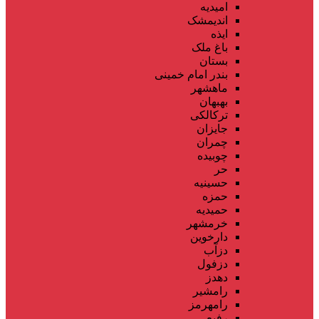
امیدیه
اندیمشک
ایذه
باغ ملک
بستان
بندر امام خمینی
ماهشهر
بهبهان
ترکالکی
جایزان
چمران
چوبیده
حر
حسینیه
حمزه
حمیدیه
خرمشهر
دارخوین
دزآب
دزفول
دهدز
رامشیر
رامهرمز
رفیع