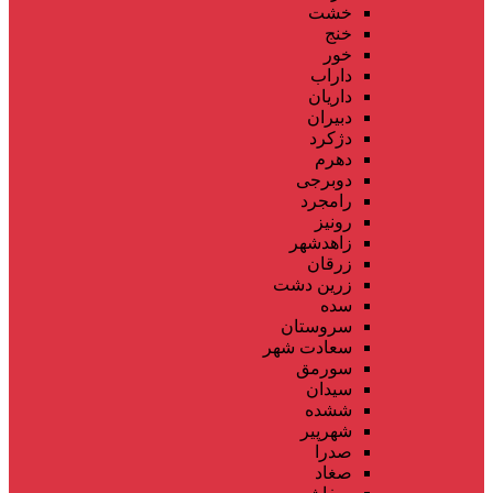
خشت
خنج
خور
داراب
داریان
دبیران
دژکرد
دهرم
دوبرجی
رامجرد
رونیز
زاهدشهر
زرقان
زرین دشت
سده
سروستان
سعادت شهر
سورمق
سیدان
ششده
شهرپیر
صدرا
صغاد