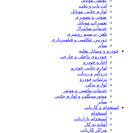
گوشی موبایل
لپ تاپ و تبلت
لوازم جانبی موبایل
صوتی و تصویری
تعمیرات موبایل
خدمات سانترال
تلفن بی‌سیم رومیزی
دوربین عکاسی و فیلمبرداری
سایر
خودرو و وسایل نقلیه
خودروی داخلی و خارجی
اجاره خودرو
لوازم جانبی خودرو
دزدگیر و ردیاب
تزئینات خودرو
لوازم یدکی
خدمات ماشین و موتور
موتورسیکلت و لوازم جانبی
سایر
استخدام و کاریابی
استخدام
استخدام بازاریاب
آماده به کار
مراکز کاریابی