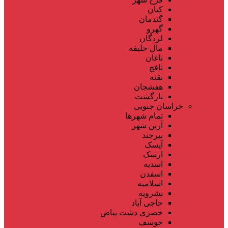
کیان
گندمان
گهرو
لردگان
مال خلیفه
ناغان
نافچ
نقنه
هفشجان
بازگشت
خراسان جنوبی
تمام شهر‌ها
آرین شهر
بیرجند
آیسک
ارسک
اسدیه
اسفدن
اسلامیه
بشرویه
حاجی آباد
خضری دشت بیاض
خوسف