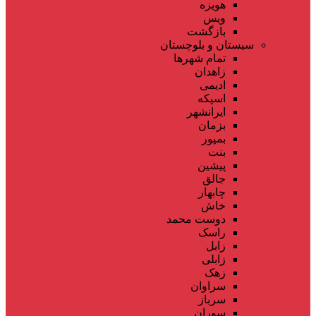
هویزه
ویس
بازگشت
سیستان و بلوچستان
تمام شهر‌ها
زاهدان
ادیمی
اسپکه
ایرانشهر
بزمان
بمپور
بنت
پیشین
جالق
چابهار
خاش
دوست محمد
راسک
زابل
زابلی
زهک
سراوان
سرباز
سوران