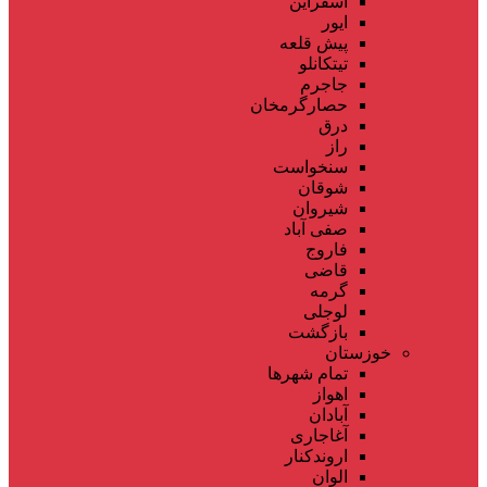
اسفراین
ایور
پیش قلعه
تیتکانلو
جاجرم
حصارگرمخان
درق
راز
سنخواست
شوقان
شیروان
صفی آباد
فاروج
قاضی
گرمه
لوجلی
بازگشت
خوزستان
تمام شهر‌ها
اهواز
آبادان
آغاجاری
اروندکنار
الوان