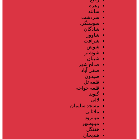
زهره
سالند
سردشت
سوسنگرد
شادگان
شاوور
شرافت
شوش
شوشتر
شیبان
صالح شهر
صفی آباد
صیدون
قلعه تل
قلعه خواجه
گتوند
لالی
مسجد سلیمان
ملاثانی
میانرود
مینوشهر
هفتگل
هندیجان