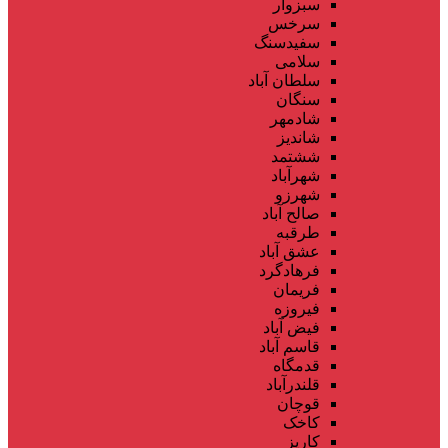
سبزوار
سرخس
سفیدسنگ
سلامی
سلطان آباد
سنگان
شادمهر
شاندیز
ششتمد
شهرآباد
شهرزو
صالح آباد
طرقبه
عشق آباد
فرهادگرد
فریمان
فیروزه
فیض آباد
قاسم آباد
قدمگاه
قلندرآباد
قوچان
کاخک
کاریز