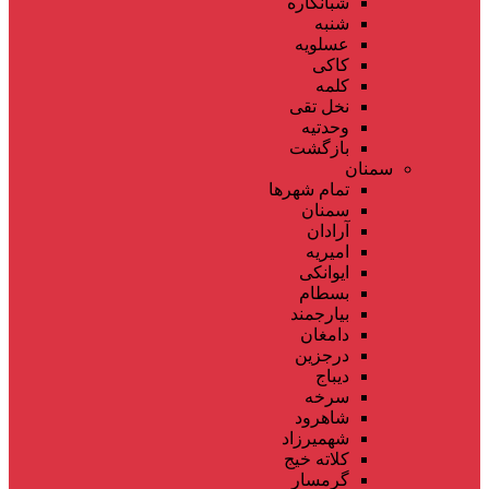
شبانکاره
شنبه
عسلویه
کاکی
کلمه
نخل تقی
وحدتیه
بازگشت
سمنان
تمام شهر‌ها
سمنان
آرادان
امیریه
ایوانکی
بسطام
بیارجمند
دامغان
درجزین
دیباج
سرخه
شاهرود
شهمیرزاد
کلاته خیج
گرمسار