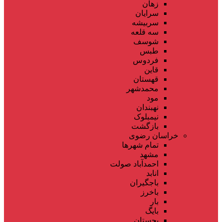
زهان
سرایان
سربیشه
سه قلعه
شوسف
طبس
فردوس
قاین
قهستان
محمدشهر
مود
نهبندان
نیمبلوک
بازگشت
خراسان رضوی
تمام شهر‌ها
مشهد
احمدآباد صولت
انابد
باجگیران
باخرز
بار
بایگ
بجستان