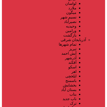
لواسان
ملارد
میگون
نسیم شهر
نصیرآباد
وحیدیه
ورامین
بازگشت
آذربایجان شرقی
تمام شهر‌ها
تبریز
آبش احمد
آذرشهر
آقکند
اسکو
اهر
ایلخچی
باسمنج
بخشایش
بستان آباد
بناب
ناب جدید
ترک