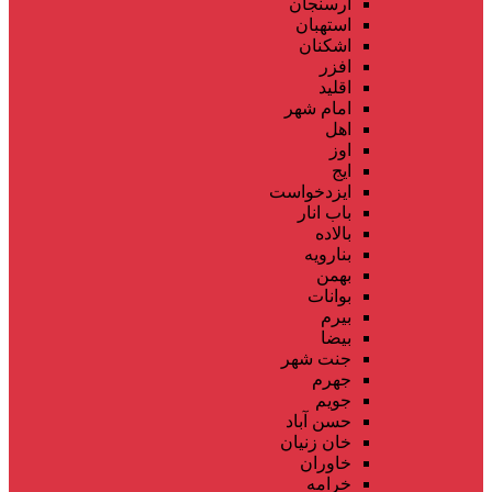
ارسنجان
استهبان
اشکنان
افزر
اقلید
امام شهر
اهل
اوز
ایج
ایزدخواست
باب انار
بالاده
بنارویه
بهمن
بوانات
بیرم
بیضا
جنت شهر
جهرم
جویم
حسن آباد
خان زنیان
خاوران
خرامه