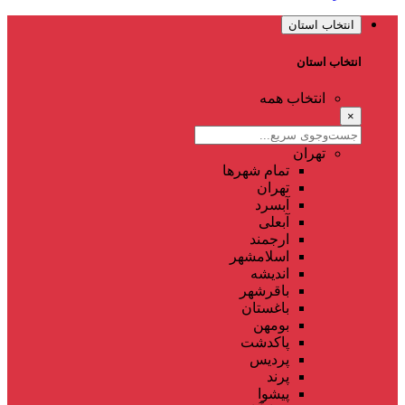
انتخاب استان
انتخاب استان
انتخاب همه
×
تهران
تمام شهر‌ها
تهران
آبسرد
آبعلی
ارجمند
اسلامشهر
اندیشه
باقرشهر
باغستان
بومهن
پاکدشت
پردیس
پرند
پیشوا