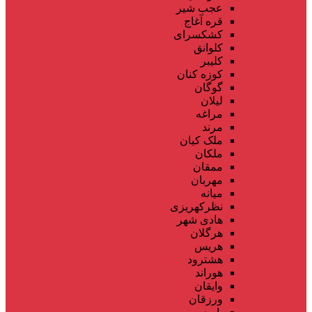
عجب شیر
قره آغاج
کشکسرای
کلوانق
کلیبر
کوزه کنان
گوگان
لیلان
مراغه
مرند
ملک کیان
ملکان
ممقان
مهربان
میانه
نظرکهریزی
هادی شهر
هرگلان
هریس
هشترود
هوراند
وایقان
ورزقان