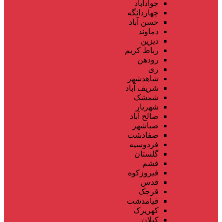
جوادآباد
چهاردانگه
حسن آباد
دماوند
دیزین
رباط کریم
رودهن
ری
شاهدشهر
شریف آباد
شمشک
شهریار
صالح آباد
صباشهر
صفادشت
فردوسیه
گلستان
فشم
فیروزکوه
قدس
قرچک
قیامدشت
کهریزک
کیلان