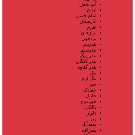
آب پخش
آبدان
امام حسن
انارستان
اهرم
برازجان
بردخون
بندردیر
بندردیلم
بندر ریگ
بندر کنگان
بندر گناوه
بنک
تنگ ارم
جم
چغادک
خارک
خورموج
دالکی
دلوار
ریز
سعدآباد
سیراف