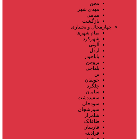
مجن
مهدی شهر
میامی
بازگشت
چهارمحال و بختیاری
تمام شهر‌ها
شهرکرد
آلونی
اردل
باباحیدر
بروجن
بلداجی
بن
جونقان
چلگرد
سامان
سفیددشت
سودجان
سورشجان
شلمزار
طاقانک
فارسان
فرادبنه
فرخ شهر