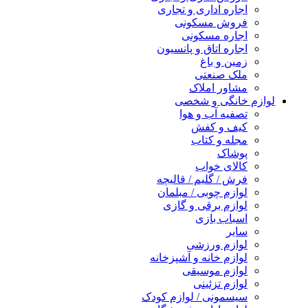
اجاره اداری و تجاری
فروش مسکونی
اجاره مسکونی
اجاره اتاق و پانسیون
زمین و باغ
ملک صنعتی
مشاور املاک
لوازم خانگی و شخصی
تصفیه آب و هوا
کیف و کفش
مجله و کتاب
پوشاک
کالای خواب
فرش / گلیم / قالیچه
لوازم چوبی / مبلمان
لوازم برقی و گازی
اسباب بازی
سایر
لوازم ورزشی
لوازم خانه و آشپزخانه
لوازم موسیقی
لوازم تزئینی
سیسمونی / لوازم کودک