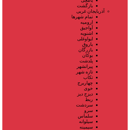
یامچی
بازگشت
آذربایجان غربی
تمام شهر‌ها
ارومیه
آواجیق
اشنویه
ایواوغلی
باروق
بازرگان
بوکان
پلدشت
پیرانشهر
تازه شهر
تکاب
چهاربرج
خوی
دیزج دیز
ربط
سردشت
سرو
سلماس
سیلوانه
سیمینه