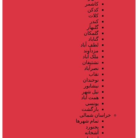
کاشمر
کدکن
کلات
کندر
گلبهار
گلمکان
گناباد
لطف آباد
مزدآوند
ملک آباد
نشتیفان
نصرآباد
نقاب
نوخندان
نیشابور
نیل شهر
همت آباد
یونسی
بازگشت
خراسان شمالی
تمام شهر‌ها
بجنورد
آشخانه