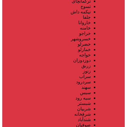
ترکمانچای
تسوج
تیکمه داش
جلفا
خاروانا
خامنه
خراجو
خسروشهر
خضرلو
خمارلو
خواجه
دوزدوزان
زرنق
زنوز
سراب
سردرود
سهند
سیس
سیه رود
شبستر
شربیان
شرفخانه
شندآباد
صوفیان