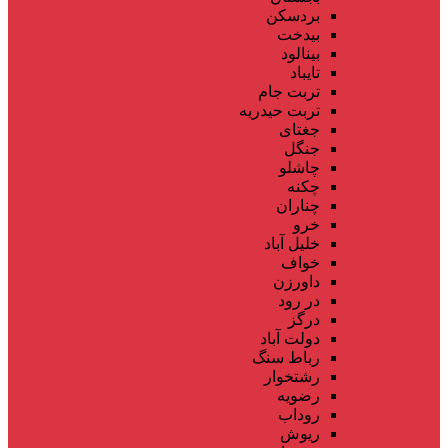
بردسکن
بیدخت
بینالود
تایباد
تربت جام
تربت حیدریه
جغتای
جنگل
چاشلو
چکنه
چناران
خرو
خلیل آباد
خواف
داورزن
در رود
درگز
دولت آباد
رباط سنگ
رشتخوار
رضویه
روداب
ریوش