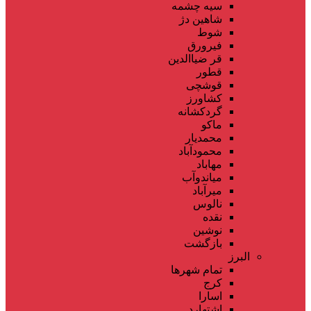
سیه چشمه
شاهین دژ
شوط
فیرورق
قر ضیاالدین
قطور
قوشچی
کشاورز
گردکشانه
ماکو
محمدیار
محمودآباد
مهاباد
میاندوآب
میرآباد
نالوس
نقده
نوشین
بازگشت
البرز
تمام شهر‌ها
کرج
اسارا
اشتهارد