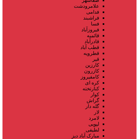
صفاشهر
علامرودشت
فدامی
فراشبند
فسا
فیروزآباد
قائمیه
قادرآباد
قطب آباد
قطرویه
قیر
کارزین
کازرون
کامفیروز
کره ای
کنارتخته
کوار
گراش
گله دار
لار
لامرد
لپویی
لطیفی
مبارک آباد دیز