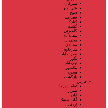
سیرکان
علی اکبر
فنوج
قصرقند
کنارک
گشت
گلمورتی
محمدآباد
محمدان
محمدی
میرجاوه
نصرت آباد
نگور
نوک آباد
نیکشهر
هیدوچ
بازگشت
فارس
تمام شهر‌ها
شیراز
آباده
آباده طشک
اردکان