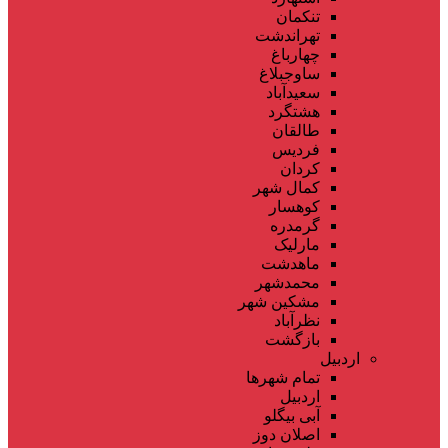
تنکمان
تهراندشت
چهارباغ
ساوجبلاغ
سعیدآباد
هشتگرد
طالقان
فردیس
کردان
کمال شهر
کوهسار
گرمدره
مارلیک
ماهدشت
محمدشهر
مشکین شهر
نظرآباد
بازگشت
اردبیل
تمام شهر‌ها
اردبیل
آبی بیگلو
اصلان دوز