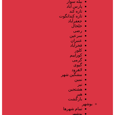
بیله سوار
پارس آباد
تازه کند
تازه کندانگوت
جعفرآباد
خلخال
رضی
سرعین
عنبران
فخرآباد
کلور
کوراییم
گرمی
گیوی
لاهرود
مشگین شهر
نمین
نیر
هشتجین
هیر
بازگشت
بوشهر
تمام شهر‌ها
بوشهر