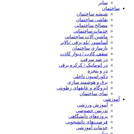
سایر
ساختمان
شیشه ساختمان
نقاشی ساختمان
مصالح ساختمانی
خدمات ساختمانی
ماشین آلات ساختمانی
آسانسور /پله برقی /بالابر
بازسازی ساختمان
سقف کاذب / دیوار کاذب
در ضد سرقت
در اتوماتیک / کرکره برقی
در و پنجره
دکوراسیون داخلی
برق و هوشمند سازی
ایزوگام و عایقهای رطوبتی
نمای ساختمان
آموزشی
آموزش ورزشی
تدریس خصوصی
پروژه‌های دانشگاهی
فرصت‌های دانشجویی
خدمات آموزشی
سایر