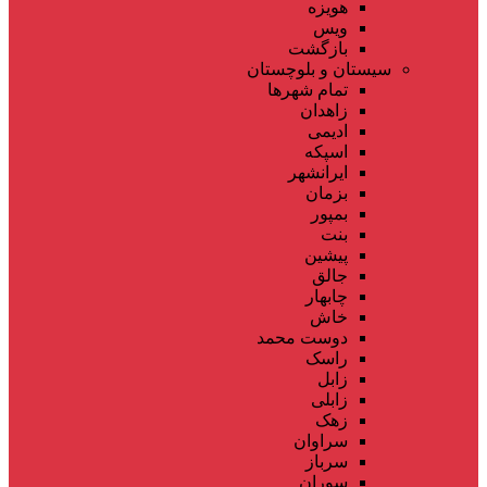
هویزه
ویس
بازگشت
سیستان و بلوچستان
تمام شهر‌ها
زاهدان
ادیمی
اسپکه
ایرانشهر
بزمان
بمپور
بنت
پیشین
جالق
چابهار
خاش
دوست محمد
راسک
زابل
زابلی
زهک
سراوان
سرباز
سوران