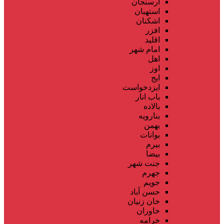
ارسنجان
استهبان
اشکنان
افزر
اقلید
امام شهر
اهل
اوز
ایج
ایزدخواست
باب انار
بالاده
بنارویه
بهمن
بوانات
بیرم
بیضا
جنت شهر
جهرم
جویم
حسن آباد
خان زنیان
خاوران
خرامه