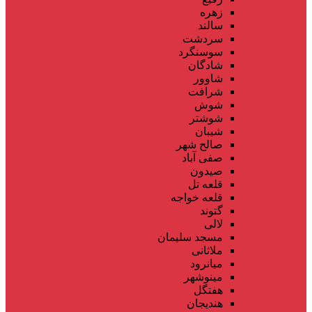
زهره
سالند
سردشت
سوسنگرد
شادگان
شاوور
شرافت
شوش
شوشتر
شیبان
صالح شهر
صفی آباد
صیدون
قلعه تل
قلعه خواجه
گتوند
لالی
مسجد سلیمان
ملاثانی
میانرود
مینوشهر
هفتگل
هندیجان