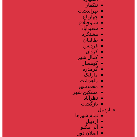
تنکمان
تهراندشت
چهارباغ
ساوجبلاغ
سعیدآباد
هشتگرد
طالقان
فردیس
کردان
کمال شهر
کوهسار
گرمدره
مارلیک
ماهدشت
محمدشهر
مشکین شهر
نظرآباد
بازگشت
اردبیل
تمام شهر‌ها
اردبیل
آبی بیگلو
اصلان دوز