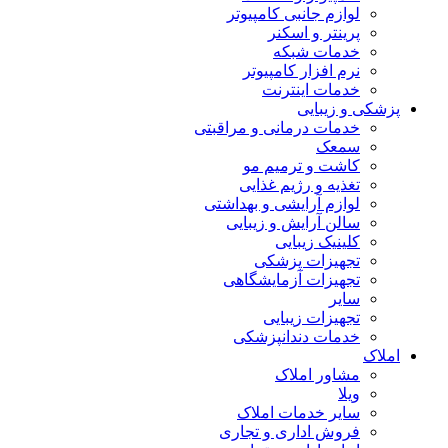
لوازم جانبی کامپیوتر
پرینتر و اسکنر
خدمات شبکه
نرم افزار کامپیوتر
خدمات اینترنت
پزشکی و زیبایی
خدمات درمانی و مراقبتی
سمعک
کاشت و ترمیم مو
تغذیه و رژیم غذایی
لوازم آرایشی و بهداشتی
سالن آرایش و زیبایی
کلینیک زیبایی
تجهیزات پزشکی
تجهیزات آزمایشگاهی
سایر
تجهیزات زیبایی
خدمات دندانپزشکی
املاک
مشاور املاک
ویلا
سایر خدمات املاک
فروش اداری و تجاری