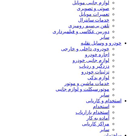
لوازم جانبی موبایل
صوتی و تصویری
تعمیرات موبایل
خدمات سانترال
تلفن بی‌سیم رومیزی
دوربین عکاسی و فیلمبرداری
سایر
خودرو و وسایل نقلیه
خودروی داخلی و خارجی
اجاره خودرو
لوازم جانبی خودرو
دزدگیر و ردیاب
تزئینات خودرو
لوازم یدکی
خدمات ماشین و موتور
موتورسیکلت و لوازم جانبی
سایر
استخدام و کاریابی
استخدام
استخدام بازاریاب
آماده به کار
مراکز کاریابی
سایر
ساختمان