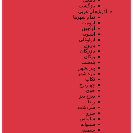
یامچی
بازگشت
آذربایجان غربی
تمام شهر‌ها
ارومیه
آواجیق
اشنویه
ایواوغلی
باروق
بازرگان
بوکان
پلدشت
پیرانشهر
تازه شهر
تکاب
چهاربرج
خوی
دیزج دیز
ربط
سردشت
سرو
سلماس
سیلوانه
سیمینه