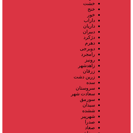
خشت
خنج
خور
داراب
داریان
دبیران
دژکرد
دهرم
دوبرجی
رامجرد
رونیز
زاهدشهر
زرقان
زرین دشت
سده
سروستان
سعادت شهر
سورمق
سیدان
ششده
شهرپیر
صدرا
صغاد