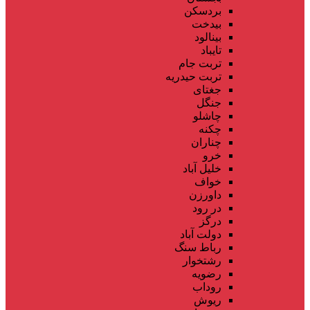
بردسکن
بیدخت
بینالود
تایباد
تربت جام
تربت حیدریه
جغتای
جنگل
چاشلو
چکنه
چناران
خرو
خلیل آباد
خواف
داورزن
در رود
درگز
دولت آباد
رباط سنگ
رشتخوار
رضویه
روداب
ریوش