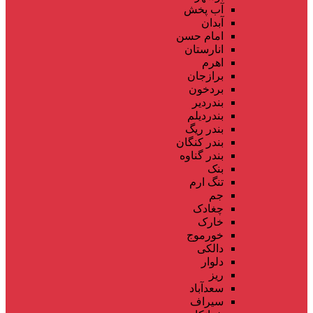
آب پخش
آبدان
امام حسن
انارستان
اهرم
برازجان
بردخون
بندردیر
بندردیلم
بندر ریگ
بندر کنگان
بندر گناوه
بنک
تنگ ارم
جم
چغادک
خارک
خورموج
دالکی
دلوار
ریز
سعدآباد
سیراف