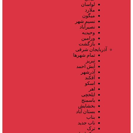
لواسان
ملارد
میگون
نسیم شهر
نصیرآباد
وحیدیه
ورامین
بازگشت
آذربایجان شرقی
تمام شهر‌ها
تبریز
آبش احمد
آذرشهر
آقکند
اسکو
اهر
ایلخچی
باسمنج
بخشایش
بستان آباد
بناب
ناب جدید
ترک