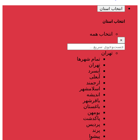
انتخاب استان
انتخاب استان
انتخاب همه
×
تهران
تمام شهر‌ها
تهران
آبسرد
آبعلی
ارجمند
اسلامشهر
اندیشه
باقرشهر
باغستان
بومهن
پاکدشت
پردیس
پرند
پیشوا