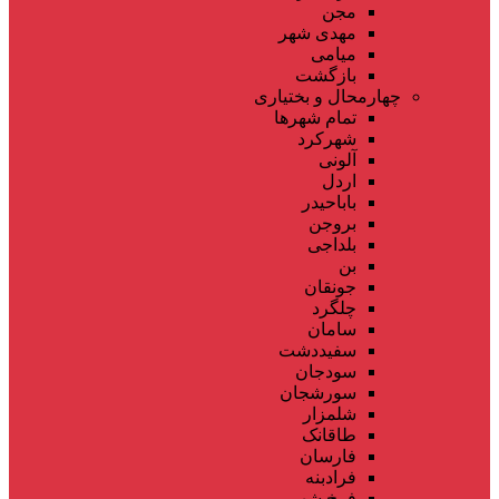
مجن
مهدی شهر
میامی
بازگشت
چهارمحال و بختیاری
تمام شهر‌ها
شهرکرد
آلونی
اردل
باباحیدر
بروجن
بلداجی
بن
جونقان
چلگرد
سامان
سفیددشت
سودجان
سورشجان
شلمزار
طاقانک
فارسان
فرادبنه
فرخ شهر