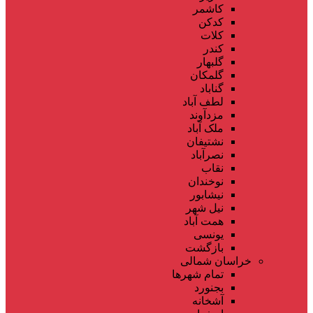
کاشمر
کدکن
کلات
کندر
گلبهار
گلمکان
گناباد
لطف آباد
مزدآوند
ملک آباد
نشتیفان
نصرآباد
نقاب
نوخندان
نیشابور
نیل شهر
همت آباد
یونسی
بازگشت
خراسان شمالی
تمام شهر‌ها
بجنورد
آشخانه