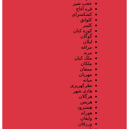
عجب شیر
قره آغاج
کشکسرای
کلوانق
کلیبر
کوزه کنان
گوگان
لیلان
مراغه
مرند
ملک کیان
ملکان
ممقان
مهربان
میانه
نظرکهریزی
هادی شهر
هرگلان
هریس
هشترود
هوراند
وایقان
ورزقان