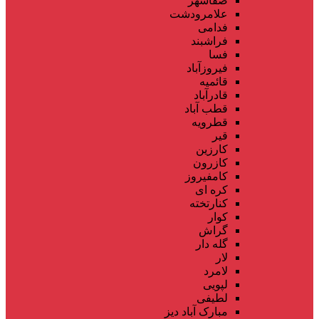
صفاشهر
علامرودشت
فدامی
فراشبند
فسا
فیروزآباد
قائمیه
قادرآباد
قطب آباد
قطرویه
قیر
کارزین
کازرون
کامفیروز
کره ای
کنارتخته
کوار
گراش
گله دار
لار
لامرد
لپویی
لطیفی
مبارک آباد دیز