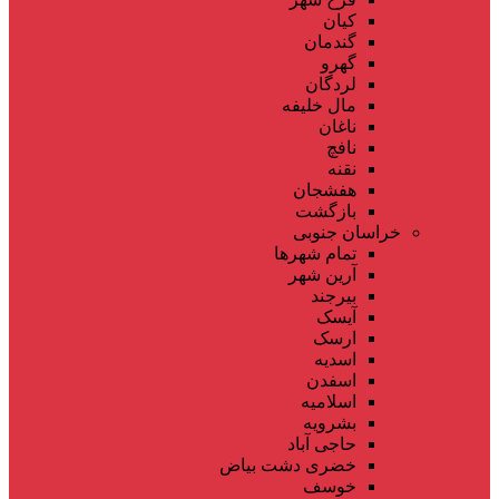
کیان
گندمان
گهرو
لردگان
مال خلیفه
ناغان
نافچ
نقنه
هفشجان
بازگشت
خراسان جنوبی
تمام شهر‌ها
آرین شهر
بیرجند
آیسک
ارسک
اسدیه
اسفدن
اسلامیه
بشرویه
حاجی آباد
خضری دشت بیاض
خوسف