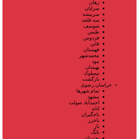
زهان
سرایان
سربیشه
سه قلعه
شوسف
طبس
فردوس
قاین
قهستان
محمدشهر
مود
نهبندان
نیمبلوک
بازگشت
خراسان رضوی
تمام شهر‌ها
مشهد
احمدآباد صولت
انابد
باجگیران
باخرز
بار
بایگ
بجستان