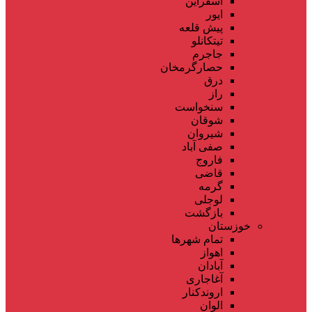
اسفراین
ایور
پیش قلعه
تیتکانلو
جاجرم
حصارگرمخان
درق
راز
سنخواست
شوقان
شیروان
صفی آباد
فاروج
قاضی
گرمه
لوجلی
بازگشت
خوزستان
تمام شهر‌ها
اهواز
آبادان
آغاجاری
اروندکنار
الوان