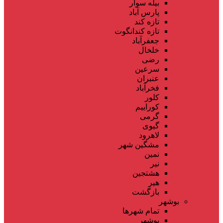
بیله سوار
پارس آباد
تازه کند
تازه کندانگوت
جعفرآباد
خلخال
رضی
سرعین
عنبران
فخرآباد
کلور
کوراییم
گرمی
گیوی
لاهرود
مشگین شهر
نمین
نیر
هشتجین
هیر
بازگشت
بوشهر
تمام شهر‌ها
بوشهر