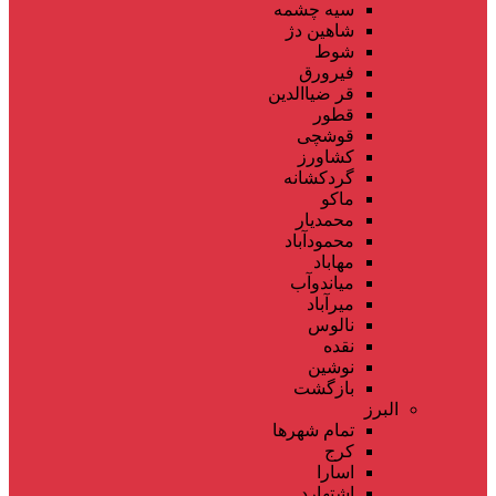
سیه چشمه
شاهین دژ
شوط
فیرورق
قر ضیاالدین
قطور
قوشچی
کشاورز
گردکشانه
ماکو
محمدیار
محمودآباد
مهاباد
میاندوآب
میرآباد
نالوس
نقده
نوشین
بازگشت
البرز
تمام شهر‌ها
کرج
اسارا
اشتهارد