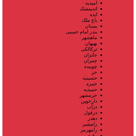
امیدیه
اندیمشک
ایذه
باغ ملک
بستان
بندر امام خمینی
ماهشهر
بهبهان
ترکالکی
جایزان
چمران
چوبیده
حر
حسینیه
حمزه
حمیدیه
خرمشهر
دارخوین
دزآب
دزفول
دهدز
رامشیر
رامهرمز
رفیع