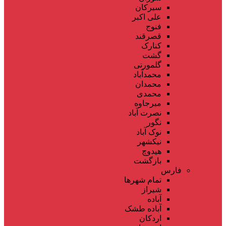
سیرکان
علی اکبر
فنوج
قصرقند
کنارک
گشت
گلمورتی
محمدآباد
محمدان
محمدی
میرجاوه
نصرت آباد
نگور
نوک آباد
نیکشهر
هیدوچ
بازگشت
فارس
تمام شهر‌ها
شیراز
آباده
آباده طشک
اردکان