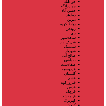
جوادآباد
چهاردانگه
حسن آباد
دماوند
دیزین
رباط کریم
رودهن
ری
شاهدشهر
شریف آباد
شمشک
شهریار
صالح آباد
صباشهر
صفادشت
فردوسیه
گلستان
فشم
فیروزکوه
قدس
قرچک
قیامدشت
کهریزک
کیلان