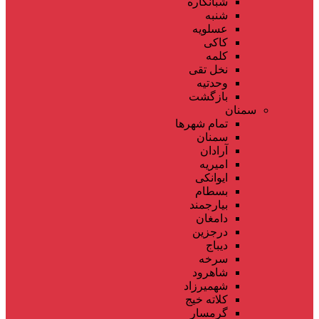
شبانکاره
شنبه
عسلویه
کاکی
کلمه
نخل تقی
وحدتیه
بازگشت
سمنان
تمام شهر‌ها
سمنان
آرادان
امیریه
ایوانکی
بسطام
بیارجمند
دامغان
درجزین
دیباج
سرخه
شاهرود
شهمیرزاد
کلاته خیج
گرمسار