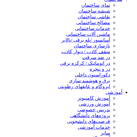
نمای ساختمان
شیشه ساختمان
نقاشی ساختمان
مصالح ساختمانی
خدمات ساختمانی
ماشین آلات ساختمانی
آسانسور /پله برقی /بالابر
بازسازی ساختمان
سقف کاذب / دیوار کاذب
در ضد سرقت
در اتوماتیک / کرکره برقی
در و پنجره
دکوراسیون داخلی
برق و هوشمند سازی
ایزوگام و عایقهای رطوبتی
آموزشی
آموزش کامپیوتر
آموزش ورزشی
تدریس خصوصی
پروژه‌های دانشگاهی
فرصت‌های دانشجویی
خدمات آموزشی
سایر