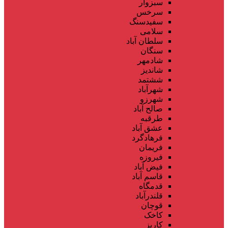
سبزوار
سرخس
سفیدسنگ
سلامی
سلطان آباد
سنگان
شادمهر
شاندیز
ششتمد
شهرآباد
شهرزو
صالح آباد
طرقبه
عشق آباد
فرهادگرد
فریمان
فیروزه
فیض آباد
قاسم آباد
قدمگاه
قلندرآباد
قوچان
کاخک
کاریز