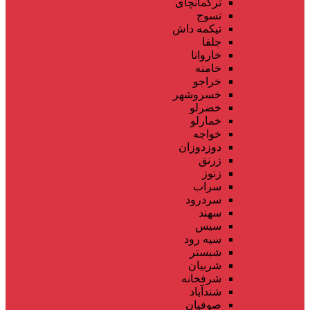
ترکمانچای
تسوج
تیکمه داش
جلفا
خاروانا
خامنه
خراجو
خسروشهر
خضرلو
خمارلو
خواجه
دوزدوزان
زرنق
زنوز
سراب
سردرود
سهند
سیس
سیه رود
شبستر
شربیان
شرفخانه
شندآباد
صوفیان