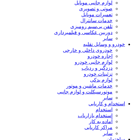
لوازم جانبی موبایل
صوتی و تصویری
تعمیرات موبایل
خدمات سانترال
تلفن بی‌سیم رومیزی
دوربین عکاسی و فیلمبرداری
سایر
خودرو و وسایل نقلیه
خودروی داخلی و خارجی
اجاره خودرو
لوازم جانبی خودرو
دزدگیر و ردیاب
تزئینات خودرو
لوازم یدکی
خدمات ماشین و موتور
موتورسیکلت و لوازم جانبی
سایر
استخدام و کاریابی
استخدام
استخدام بازاریاب
آماده به کار
مراکز کاریابی
سایر
ساختمان