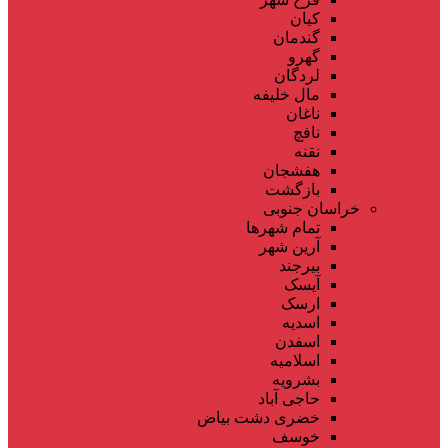
کیان
گندمان
گهرو
لردگان
مال خلیفه
ناغان
نافچ
نقنه
هفشجان
بازگشت
خراسان جنوبی
تمام شهر‌ها
آرین شهر
بیرجند
آیسک
ارسک
اسدیه
اسفدن
اسلامیه
بشرویه
حاجی آباد
خضری دشت بیاض
خوسف