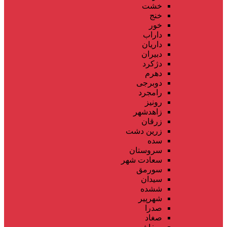
خشت
خنج
خور
داراب
داریان
دبیران
دژکرد
دهرم
دوبرجی
رامجرد
رونیز
زاهدشهر
زرقان
زرین دشت
سده
سروستان
سعادت شهر
سورمق
سیدان
ششده
شهرپیر
صدرا
صغاد