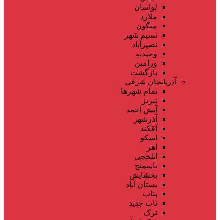
لواسان
ملارد
میگون
نسیم شهر
نصیرآباد
وحیدیه
ورامین
بازگشت
آذربایجان شرقی
تمام شهر‌ها
تبریز
آبش احمد
آذرشهر
آقکند
اسکو
اهر
ایلخچی
باسمنج
بخشایش
بستان آباد
بناب
ناب جدید
ترک