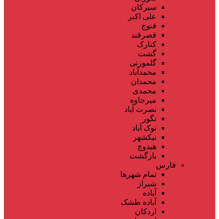
سیرکان
علی اکبر
فنوج
قصرقند
کنارک
گشت
گلمورتی
محمدآباد
محمدان
محمدی
میرجاوه
نصرت آباد
نگور
نوک آباد
نیکشهر
هیدوچ
بازگشت
فارس
تمام شهر‌ها
شیراز
آباده
آباده طشک
اردکان