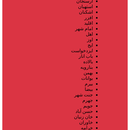
ارسنجان
استهبان
اشکنان
افزر
اقلید
امام شهر
اهل
اوز
ایج
ایزدخواست
باب انار
بالاده
بنارویه
بهمن
بوانات
بیرم
بیضا
جنت شهر
جهرم
جویم
حسن آباد
خان زنیان
خاوران
خرامه