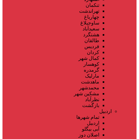
تنکمان
تهراندشت
چهارباغ
ساوجبلاغ
سعیدآباد
هشتگرد
طالقان
فردیس
کردان
کمال شهر
کوهسار
گرمدره
مارلیک
ماهدشت
محمدشهر
مشکین شهر
نظرآباد
بازگشت
اردبیل
تمام شهر‌ها
اردبیل
آبی بیگلو
اصلان دوز