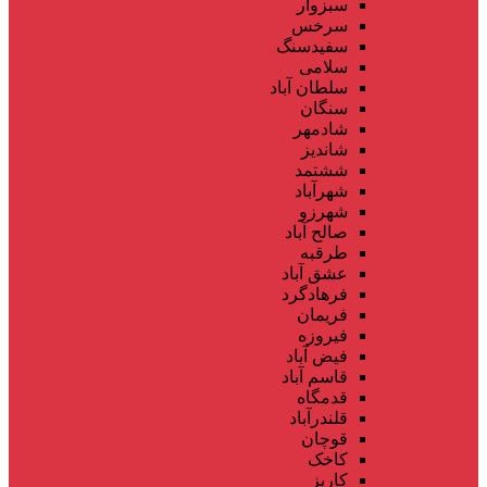
سبزوار
سرخس
سفیدسنگ
سلامی
سلطان آباد
سنگان
شادمهر
شاندیز
ششتمد
شهرآباد
شهرزو
صالح آباد
طرقبه
عشق آباد
فرهادگرد
فریمان
فیروزه
فیض آباد
قاسم آباد
قدمگاه
قلندرآباد
قوچان
کاخک
کاریز