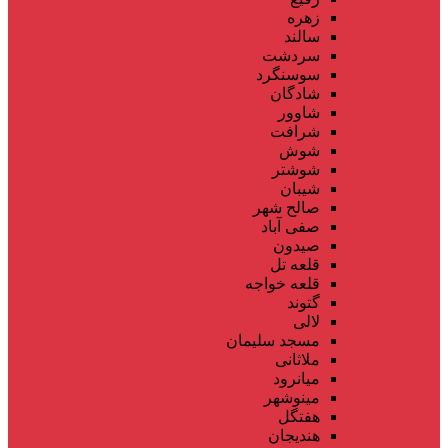
زهره
سالند
سردشت
سوسنگرد
شادگان
شاوور
شرافت
شوش
شوشتر
شیبان
صالح شهر
صفی آباد
صیدون
قلعه تل
قلعه خواجه
گتوند
لالی
مسجد سلیمان
ملاثانی
میانرود
مینوشهر
هفتگل
هندیجان