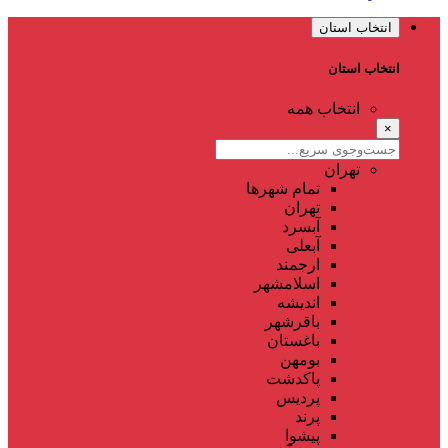
انتخاب استان
انتخاب استان
انتخاب همه
×
تهران
تمام شهر‌ها
تهران
آبسرد
آبعلی
ارجمند
اسلامشهر
اندیشه
باقرشهر
باغستان
بومهن
پاکدشت
پردیس
پرند
پیشوا