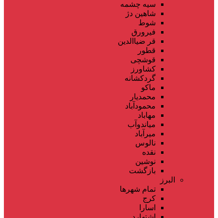
سیه چشمه
شاهین دژ
شوط
فیرورق
قر ضیاالدین
قطور
قوشچی
کشاورز
گردکشانه
ماکو
محمدیار
محمودآباد
مهاباد
میاندوآب
میرآباد
نالوس
نقده
نوشین
بازگشت
البرز
تمام شهر‌ها
کرج
اسارا
اشتهارد