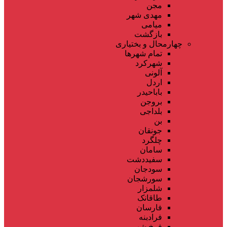
مجن
مهدی شهر
میامی
بازگشت
چهارمحال و بختیاری
تمام شهر‌ها
شهرکرد
آلونی
اردل
باباحیدر
بروجن
بلداجی
بن
جونقان
چلگرد
سامان
سفیددشت
سودجان
سورشجان
شلمزار
طاقانک
فارسان
فرادبنه
فرخ شهر