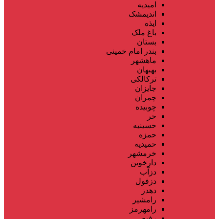
امیدیه
اندیمشک
ایذه
باغ ملک
بستان
بندر امام خمینی
ماهشهر
بهبهان
ترکالکی
جایزان
چمران
چوبیده
حر
حسینیه
حمزه
حمیدیه
خرمشهر
دارخوین
دزآب
دزفول
دهدز
رامشیر
رامهرمز
رفیع