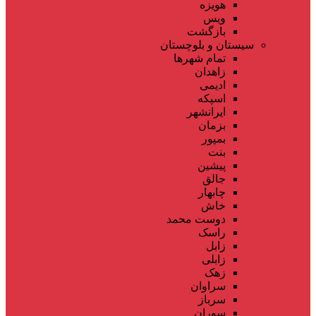
هویزه
ویس
بازگشت
سیستان و بلوچستان
تمام شهر‌ها
زاهدان
ادیمی
اسپکه
ایرانشهر
بزمان
بمپور
بنت
پیشین
جالق
چابهار
خاش
دوست محمد
راسک
زابل
زابلی
زهک
سراوان
سرباز
سوران