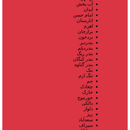
آب پخش
آبدان
امام حسن
انارستان
اهرم
برازجان
بردخون
بندردیر
بندردیلم
بندر ریگ
بندر کنگان
بندر گناوه
بنک
تنگ ارم
جم
چغادک
خارک
خورموج
دالکی
دلوار
ریز
سعدآباد
سیراف