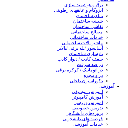
برق و هوشمند سازی
ایزوگام و عایقهای رطوبتی
نمای ساختمان
شیشه ساختمان
نقاشی ساختمان
مصالح ساختمانی
خدمات ساختمانی
ماشین آلات ساختمانی
آسانسور /پله برقی /بالابر
بازسازی ساختمان
سقف کاذب / دیوار کاذب
در ضد سرقت
در اتوماتیک / کرکره برقی
در و پنجره
دکوراسیون داخلی
آموزشی
آموزش موسیقی
آموزش کامپیوتر
آموزش ورزشی
تدریس خصوصی
پروژه‌های دانشگاهی
فرصت‌های دانشجویی
خدمات آموزشی