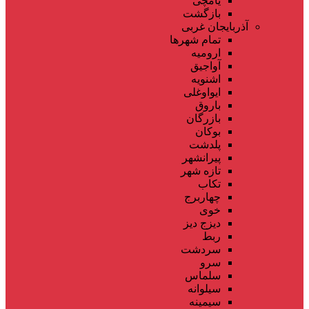
یامچی
بازگشت
آذربایجان غربی
تمام شهر‌ها
ارومیه
آواجیق
اشنویه
ایواوغلی
باروق
بازرگان
بوکان
پلدشت
پیرانشهر
تازه شهر
تکاب
چهاربرج
خوی
دیزج دیز
ربط
سردشت
سرو
سلماس
سیلوانه
سیمینه