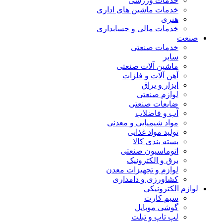
خدمات ورزشی
خدمات ماشین های اداری
هنری
خدمات مالی و حسابداری
صنعت
خدمات صنعتی
سایر
ماشین آلات صنعتی
آهن آلات و فلزات
ابزار و یراق
لوازم صنعتی
ضایعات صنعتی
آب و فاضلاب
مواد شیمیایی و معدنی
تولید مواد غذایی
بسته بندی کالا
اتوماسیون صنعتی
برق و الکترونیک
لوازم و تجهیزات معدن
کشاورزی و دامداری
لوازم الکترونیکی
سیم کارت
گوشی موبایل
لپ تاپ و تبلت