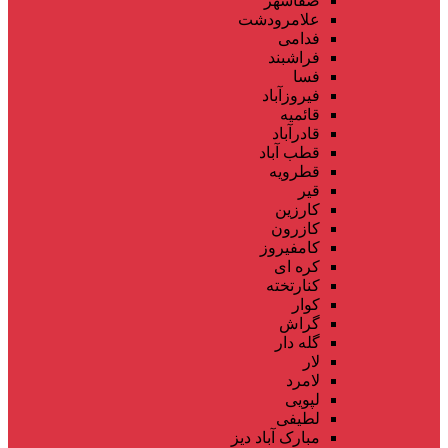
صفاشهر
علامرودشت
فدامی
فراشبند
فسا
فیروزآباد
قائمیه
قادرآباد
قطب آباد
قطرویه
قیر
کارزین
کازرون
کامفیروز
کره ای
کنارتخته
کوار
گراش
گله دار
لار
لامرد
لپویی
لطیفی
مبارک آباد دیز