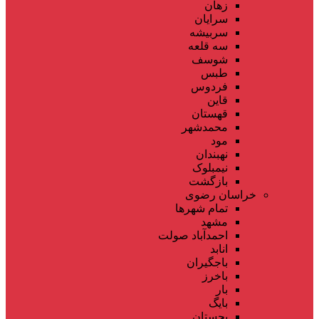
زهان
سرایان
سربیشه
سه قلعه
شوسف
طبس
فردوس
قاین
قهستان
محمدشهر
مود
نهبندان
نیمبلوک
بازگشت
خراسان رضوی
تمام شهر‌ها
مشهد
احمدآباد صولت
انابد
باجگیران
باخرز
بار
بایگ
بجستان