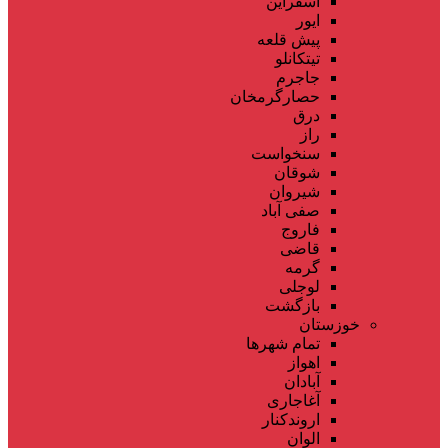
اسفراین
ایور
پیش قلعه
تیتکانلو
جاجرم
حصارگرمخان
درق
راز
سنخواست
شوقان
شیروان
صفی آباد
فاروج
قاضی
گرمه
لوجلی
بازگشت
خوزستان
تمام شهر‌ها
اهواز
آبادان
آغاجاری
اروندکنار
الوان