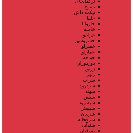
ترکمانچای
تسوج
تیکمه داش
جلفا
خاروانا
خامنه
خراجو
خسروشهر
خضرلو
خمارلو
خواجه
دوزدوزان
زرنق
زنوز
سراب
سردرود
سهند
سیس
سیه رود
شبستر
شربیان
شرفخانه
شندآباد
صوفیان