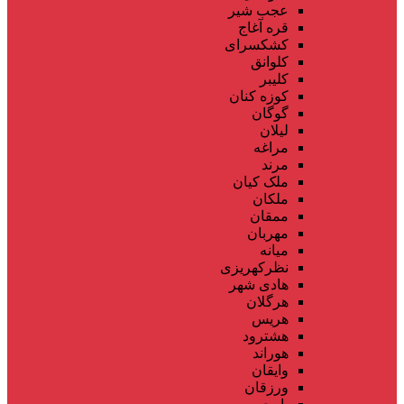
عجب شیر
قره آغاج
کشکسرای
کلوانق
کلیبر
کوزه کنان
گوگان
لیلان
مراغه
مرند
ملک کیان
ملکان
ممقان
مهربان
میانه
نظرکهریزی
هادی شهر
هرگلان
هریس
هشترود
هوراند
وایقان
ورزقان