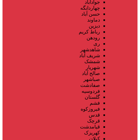
جوادآباد
چهاردانگه
حسن آباد
دماوند
دیزین
رباط کریم
رودهن
ری
شاهدشهر
شریف آباد
شمشک
شهریار
صالح آباد
صباشهر
صفادشت
فردوسیه
گلستان
فشم
فیروزکوه
قدس
قرچک
قیامدشت
کهریزک
کیلان