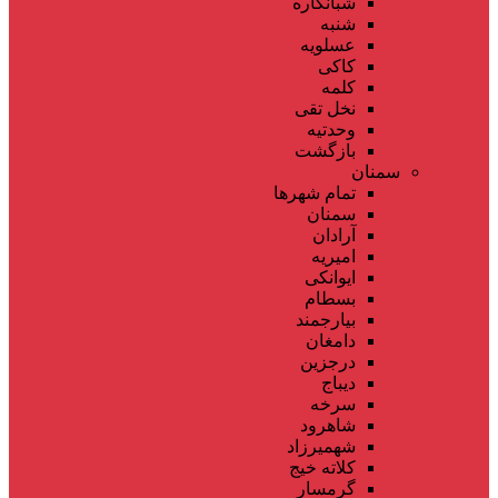
شبانکاره
شنبه
عسلویه
کاکی
کلمه
نخل تقی
وحدتیه
بازگشت
سمنان
تمام شهر‌ها
سمنان
آرادان
امیریه
ایوانکی
بسطام
بیارجمند
دامغان
درجزین
دیباج
سرخه
شاهرود
شهمیرزاد
کلاته خیج
گرمسار