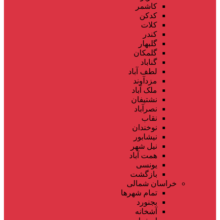
کاشمر
کدکن
کلات
کندر
گلبهار
گلمکان
گناباد
لطف آباد
مزدآوند
ملک آباد
نشتیفان
نصرآباد
نقاب
نوخندان
نیشابور
نیل شهر
همت آباد
یونسی
بازگشت
خراسان شمالی
تمام شهر‌ها
بجنورد
آشخانه