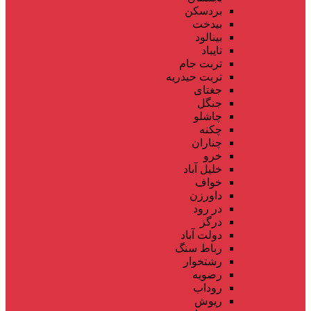
بردسکن
بیدخت
بینالود
تایباد
تربت جام
تربت حیدریه
جغتای
جنگل
چاشلو
چکنه
چناران
خرو
خلیل آباد
خواف
داورزن
در رود
درگز
دولت آباد
رباط سنگ
رشتخوار
رضویه
روداب
ریوش