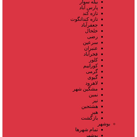
بیله سوار
پارس آباد
تازه کند
تازه کندانگوت
جعفرآباد
خلخال
رضی
سرعین
عنبران
فخرآباد
کلور
کوراییم
گرمی
گیوی
لاهرود
مشگین شهر
نمین
نیر
هشتجین
هیر
بازگشت
بوشهر
تمام شهر‌ها
بوشهر