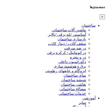
دسته‌بندی‌ها
×
ساختمان
ماشین آلات ساختمانی
آسانسور /پله برقی /بالابر
بازسازی ساختمان
سقف کاذب / دیوار کاذب
در ضد سرقت
در اتوماتیک / کرکره برقی
در و پنجره
دکوراسیون داخلی
برق و هوشمند سازی
ایزوگام و عایقهای رطوبتی
نمای ساختمان
شیشه ساختمان
نقاشی ساختمان
مصالح ساختمانی
خدمات ساختمانی
آموزشی
سایر