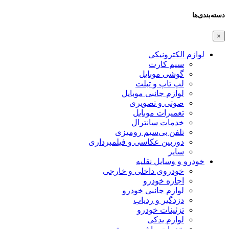
دسته‌بندی‌ها
×
لوازم الکترونیکی
سیم کارت
گوشی موبایل
لپ تاپ و تبلت
لوازم جانبی موبایل
صوتی و تصویری
تعمیرات موبایل
خدمات سانترال
تلفن بی‌سیم رومیزی
دوربین عکاسی و فیلمبرداری
سایر
خودرو و وسایل نقلیه
خودروی داخلی و خارجی
اجاره خودرو
لوازم جانبی خودرو
دزدگیر و ردیاب
تزئینات خودرو
لوازم یدکی