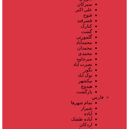
سیرکان
علی اکبر
فنوج
قصرقند
کنارک
گشت
گلمورتی
محمدآباد
محمدان
محمدی
میرجاوه
نصرت آباد
نگور
نوک آباد
نیکشهر
هیدوچ
بازگشت
فارس
تمام شهر‌ها
شیراز
آباده
آباده طشک
اردکان