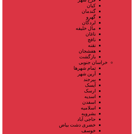
کیان
گندمان
گهرو
لردگان
مال خلیفه
ناغان
نافچ
نقنه
هفشجان
بازگشت
خراسان جنوبی
تمام شهر‌ها
آرین شهر
بیرجند
آیسک
ارسک
اسدیه
اسفدن
اسلامیه
بشرویه
حاجی آباد
خضری دشت بیاض
خوسف