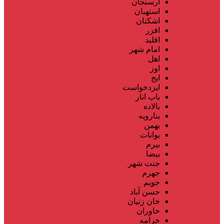
ارسنجان
استهبان
اشکنان
افزر
اقلید
امام شهر
اهل
اوز
ایج
ایزدخواست
باب انار
بالاده
بنارویه
بهمن
بوانات
بیرم
بیضا
جنت شهر
جهرم
جویم
حسن آباد
خان زنیان
خاوران
خرامه