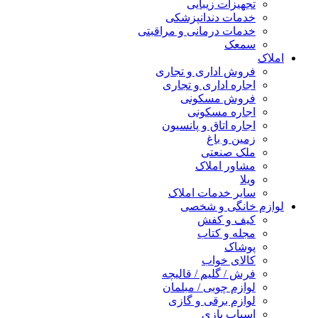
تجهیزات زیبایی
خدمات دندانپزشکی
خدمات درمانی و مراقبتی
سمعک
املاک
فروش اداری و تجاری
اجاره اداری و تجاری
فروش مسکونی
اجاره مسکونی
اجاره اتاق و پانسیون
زمین و باغ
ملک صنعتی
مشاور املاک
ویلا
سایر خدمات املاک
لوازم خانگی و شخصی
کیف و کفش
مجله و کتاب
پوشاک
کالای خواب
فرش / گلیم / قالیچه
لوازم چوبی / مبلمان
لوازم برقی و گازی
اسباب بازی