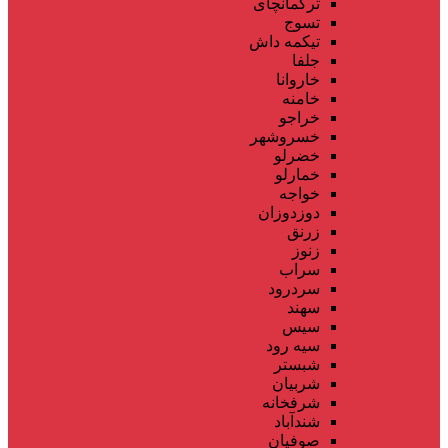
ترکمانچای
تسوج
تیکمه داش
جلفا
خاروانا
خامنه
خراجو
خسروشهر
خضرلو
خمارلو
خواجه
دوزدوزان
زرنق
زنوز
سراب
سردرود
سهند
سیس
سیه رود
شبستر
شربیان
شرفخانه
شندآباد
صوفیان