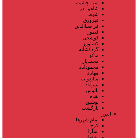
سیه چشمه
شاهین دژ
شوط
فیرورق
قر ضیاالدین
قطور
قوشچی
کشاورز
گردکشانه
ماکو
محمدیار
محمودآباد
مهاباد
میاندوآب
میرآباد
نالوس
نقده
نوشین
بازگشت
البرز
تمام شهر‌ها
کرج
اسارا
اشتهارد