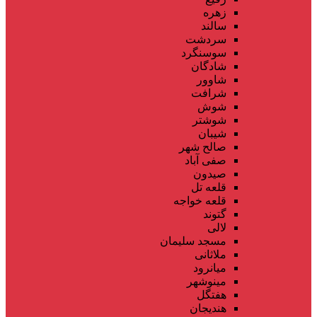
زهره
سالند
سردشت
سوسنگرد
شادگان
شاوور
شرافت
شوش
شوشتر
شیبان
صالح شهر
صفی آباد
صیدون
قلعه تل
قلعه خواجه
گتوند
لالی
مسجد سلیمان
ملاثانی
میانرود
مینوشهر
هفتگل
هندیجان