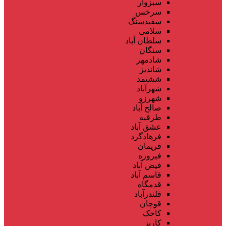
سبزوار
سرخس
سفیدسنگ
سلامی
سلطان آباد
سنگان
شادمهر
شاندیز
ششتمد
شهرآباد
شهرزو
صالح آباد
طرقبه
عشق آباد
فرهادگرد
فریمان
فیروزه
فیض آباد
قاسم آباد
قدمگاه
قلندرآباد
قوچان
کاخک
کاریز