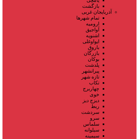
یامچی
بازگشت
آذربایجان غربی
تمام شهر‌ها
ارومیه
آواجیق
اشنویه
ایواوغلی
باروق
بازرگان
بوکان
پلدشت
پیرانشهر
تازه شهر
تکاب
چهاربرج
خوی
دیزج دیز
ربط
سردشت
سرو
سلماس
سیلوانه
سیمینه