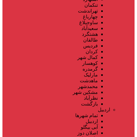
تنکمان
تهراندشت
چهارباغ
ساوجبلاغ
سعیدآباد
هشتگرد
طالقان
فردیس
کردان
کمال شهر
کوهسار
گرمدره
مارلیک
ماهدشت
محمدشهر
مشکین شهر
نظرآباد
بازگشت
اردبیل
تمام شهر‌ها
اردبیل
آبی بیگلو
اصلان دوز