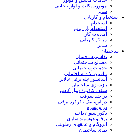
خدمات ماشین و موتور
موتورسیکلت و لوازم جانبی
سایر
استخدام و کاریابی
استخدام
استخدام بازاریاب
آماده به کار
مراکز کاریابی
سایر
ساختمان
نقاشی ساختمان
مصالح ساختمانی
خدمات ساختمانی
ماشین آلات ساختمانی
آسانسور /پله برقی /بالابر
بازسازی ساختمان
سقف کاذب / دیوار کاذب
در ضد سرقت
در اتوماتیک / کرکره برقی
در و پنجره
دکوراسیون داخلی
برق و هوشمند سازی
ایزوگام و عایقهای رطوبتی
نمای ساختمان