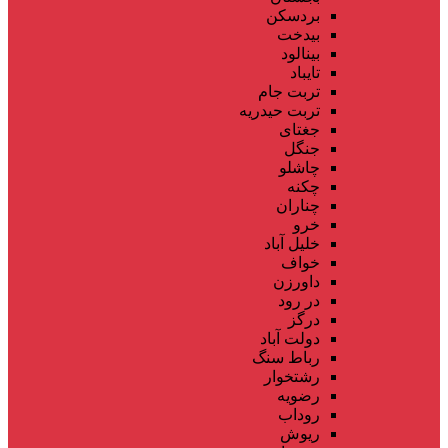
بردسکن
بیدخت
بینالود
تایباد
تربت جام
تربت حیدریه
جغتای
جنگل
چاشلو
چکنه
چناران
خرو
خلیل آباد
خواف
داورزن
در رود
درگز
دولت آباد
رباط سنگ
رشتخوار
رضویه
روداب
ریوش