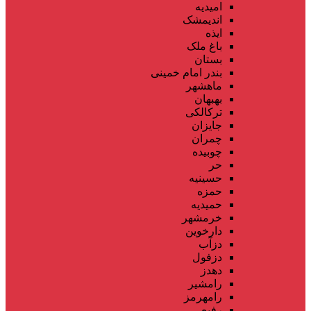
امیدیه
اندیمشک
ایذه
باغ ملک
بستان
بندر امام خمینی
ماهشهر
بهبهان
ترکالکی
جایزان
چمران
چوبیده
حر
حسینیه
حمزه
حمیدیه
خرمشهر
دارخوین
دزآب
دزفول
دهدز
رامشیر
رامهرمز
رفیع