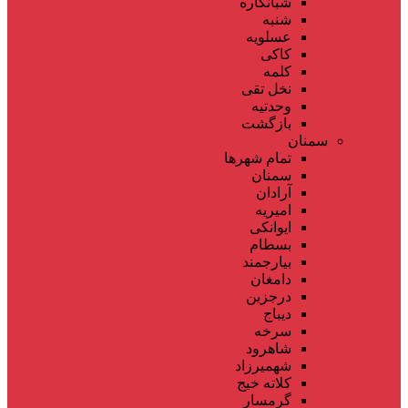
شبانکاره
شنبه
عسلویه
کاکی
کلمه
نخل تقی
وحدتیه
بازگشت
سمنان
تمام شهر‌ها
سمنان
آرادان
امیریه
ایوانکی
بسطام
بیارجمند
دامغان
درجزین
دیباج
سرخه
شاهرود
شهمیرزاد
کلاته خیج
گرمسار