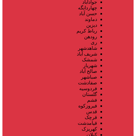
جوادآباد
چهاردانگه
حسن آباد
دماوند
دیزین
رباط کریم
رودهن
ری
شاهدشهر
شریف آباد
شمشک
شهریار
صالح آباد
صباشهر
صفادشت
فردوسیه
گلستان
فشم
فیروزکوه
قدس
قرچک
قیامدشت
کهریزک
کیلان