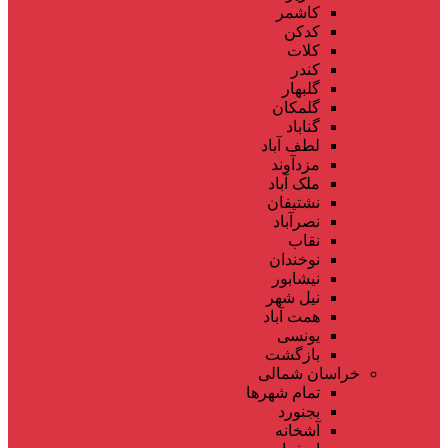
کاشمر
کدکن
کلات
کندر
گلبهار
گلمکان
گناباد
لطف آباد
مزدآوند
ملک آباد
نشتیفان
نصرآباد
نقاب
نوخندان
نیشابور
نیل شهر
همت آباد
یونسی
بازگشت
خراسان شمالی
تمام شهر‌ها
بجنورد
آشخانه