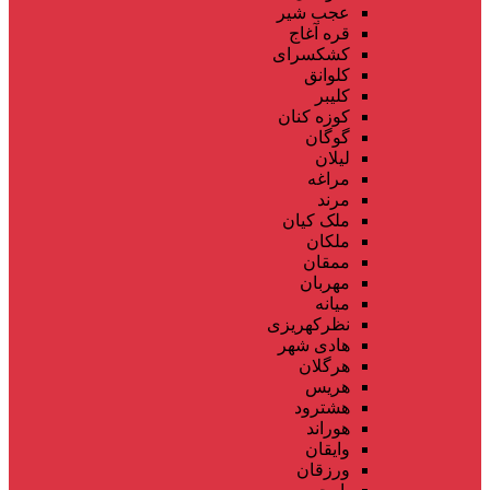
عجب شیر
قره آغاج
کشکسرای
کلوانق
کلیبر
کوزه کنان
گوگان
لیلان
مراغه
مرند
ملک کیان
ملکان
ممقان
مهربان
میانه
نظرکهریزی
هادی شهر
هرگلان
هریس
هشترود
هوراند
وایقان
ورزقان