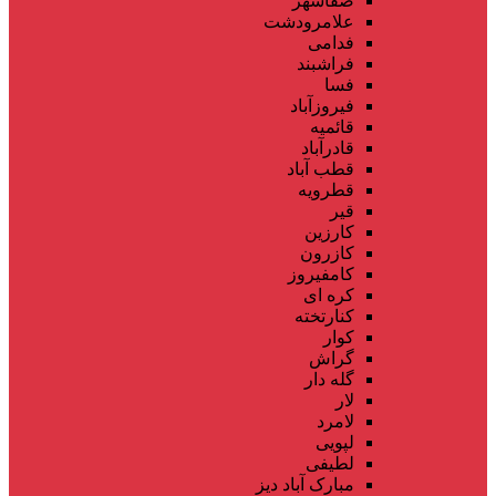
صفاشهر
علامرودشت
فدامی
فراشبند
فسا
فیروزآباد
قائمیه
قادرآباد
قطب آباد
قطرویه
قیر
کارزین
کازرون
کامفیروز
کره ای
کنارتخته
کوار
گراش
گله دار
لار
لامرد
لپویی
لطیفی
مبارک آباد دیز