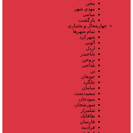
مجن
مهدی شهر
میامی
بازگشت
چهارمحال و بختیاری
تمام شهر‌ها
شهرکرد
آلونی
اردل
باباحیدر
بروجن
بلداجی
بن
جونقان
چلگرد
سامان
سفیددشت
سودجان
سورشجان
شلمزار
طاقانک
فارسان
فرادبنه
فرخ شهر