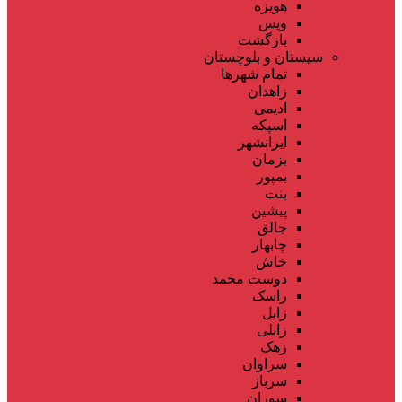
هویزه
ویس
بازگشت
سیستان و بلوچستان
تمام شهر‌ها
زاهدان
ادیمی
اسپکه
ایرانشهر
بزمان
بمپور
بنت
پیشین
جالق
چابهار
خاش
دوست محمد
راسک
زابل
زابلی
زهک
سراوان
سرباز
سوران