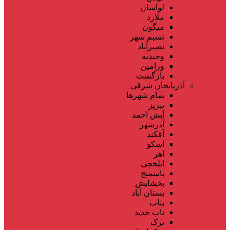
لواسان
ملارد
میگون
نسیم شهر
نصیرآباد
وحیدیه
ورامین
بازگشت
آذربایجان شرقی
تمام شهر‌ها
تبریز
آبش احمد
آذرشهر
آقکند
اسکو
اهر
ایلخچی
باسمنج
بخشایش
بستان آباد
بناب
ناب جدید
ترک