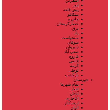
اسفراین
ایور
پیش قلعه
تیتکانلو
جاجرم
حصارگرمخان
درق
راز
سنخواست
شوقان
شیروان
صفی آباد
فاروج
قاضی
گرمه
لوجلی
بازگشت
خوزستان
تمام شهر‌ها
اهواز
آبادان
آغاجاری
اروندکنار
الوان