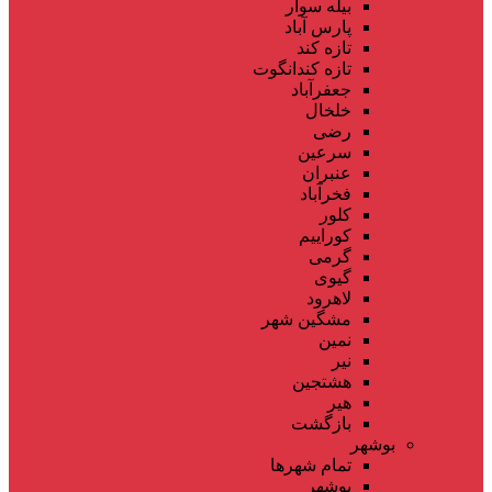
بیله سوار
پارس آباد
تازه کند
تازه کندانگوت
جعفرآباد
خلخال
رضی
سرعین
عنبران
فخرآباد
کلور
کوراییم
گرمی
گیوی
لاهرود
مشگین شهر
نمین
نیر
هشتجین
هیر
بازگشت
بوشهر
تمام شهر‌ها
بوشهر