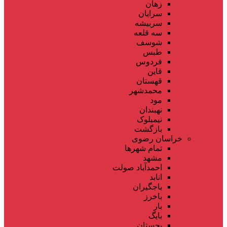
زهان
سرایان
سربیشه
سه قلعه
شوسف
طبس
فردوس
قاین
قهستان
محمدشهر
مود
نهبندان
نیمبلوک
بازگشت
خراسان رضوی
تمام شهر‌ها
مشهد
احمدآباد صولت
انابد
باجگیران
باخرز
بار
بایگ
بجستان