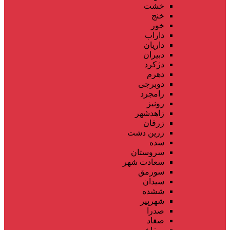
خشت
خنج
خور
داراب
داریان
دبیران
دژکرد
دهرم
دوبرجی
رامجرد
رونیز
زاهدشهر
زرقان
زرین دشت
سده
سروستان
سعادت شهر
سورمق
سیدان
ششده
شهرپیر
صدرا
صغاد