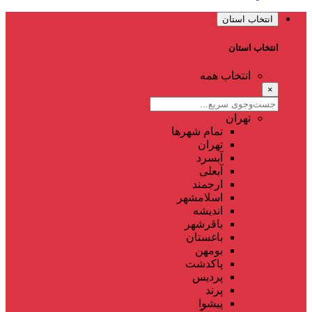
انتخاب استان
انتخاب استان
انتخاب همه
×
تهران
تمام شهر‌ها
تهران
آبسرد
آبعلی
ارجمند
اسلامشهر
اندیشه
باقرشهر
باغستان
بومهن
پاکدشت
پردیس
پرند
پیشوا