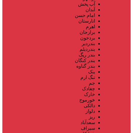
آب پخش
آبدان
امام حسن
انارستان
اهرم
برازجان
بردخون
بندردیر
بندردیلم
بندر ریگ
بندر کنگان
بندر گناوه
بنک
تنگ ارم
جم
چغادک
خارک
خورموج
دالکی
دلوار
ریز
سعدآباد
سیراف