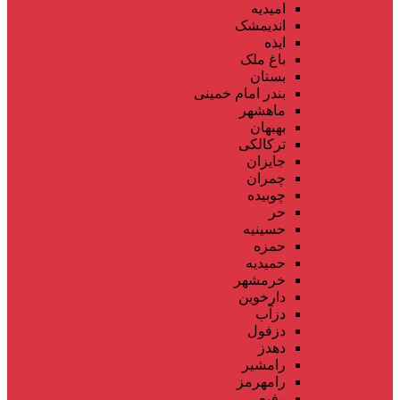
امیدیه
اندیمشک
ایذه
باغ ملک
بستان
بندر امام خمینی
ماهشهر
بهبهان
ترکالکی
جایزان
چمران
چوبیده
حر
حسینیه
حمزه
حمیدیه
خرمشهر
دارخوین
دزآب
دزفول
دهدز
رامشیر
رامهرمز
رفیع