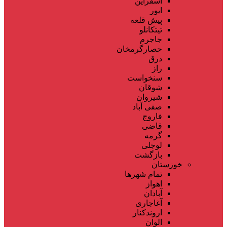
اسفراین
ایور
پیش قلعه
تیتکانلو
جاجرم
حصارگرمخان
درق
راز
سنخواست
شوقان
شیروان
صفی آباد
فاروج
قاضی
گرمه
لوجلی
بازگشت
خوزستان
تمام شهر‌ها
اهواز
آبادان
آغاجاری
اروندکنار
الوان