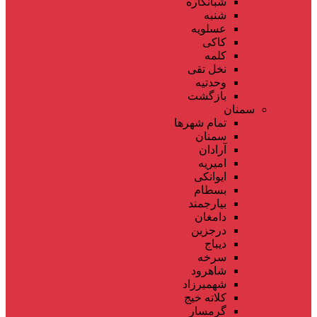
شبانکاره
شنبه
عسلویه
کاکی
کلمه
نخل تقی
وحدتیه
بازگشت
سمنان
تمام شهر‌ها
سمنان
آرادان
امیریه
ایوانکی
بسطام
بیارجمند
دامغان
درجزین
دیباج
سرخه
شاهرود
شهمیرزاد
کلاته خیج
گرمسار