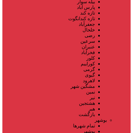
بیله سوار
پارس آباد
تازه کند
تازه کندانگوت
جعفرآباد
خلخال
رضی
سرعین
عنبران
فخرآباد
کلور
کوراییم
گرمی
گیوی
لاهرود
مشگین شهر
نمین
نیر
هشتجین
هیر
بازگشت
بوشهر
تمام شهر‌ها
بوشهر