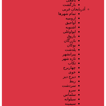
یامچی
بازگشت
آذربایجان غربی
تمام شهر‌ها
ارومیه
آواجیق
اشنویه
ایواوغلی
باروق
بازرگان
بوکان
پلدشت
پیرانشهر
تازه شهر
تکاب
چهاربرج
خوی
دیزج دیز
ربط
سردشت
سرو
سلماس
سیلوانه
سیمینه