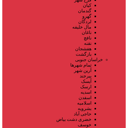
کیان
گندمان
گهرو
لردگان
مال خلیفه
ناغان
نافچ
نقنه
هفشجان
بازگشت
خراسان جنوبی
تمام شهر‌ها
آرین شهر
بیرجند
آیسک
ارسک
اسدیه
اسفدن
اسلامیه
بشرویه
حاجی آباد
خضری دشت بیاض
خوسف