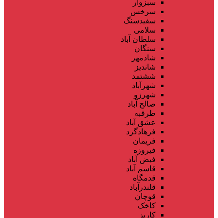
سبزوار
سرخس
سفیدسنگ
سلامی
سلطان آباد
سنگان
شادمهر
شاندیز
ششتمد
شهرآباد
شهرزو
صالح آباد
طرقبه
عشق آباد
فرهادگرد
فریمان
فیروزه
فیض آباد
قاسم آباد
قدمگاه
قلندرآباد
قوچان
کاخک
کاریز