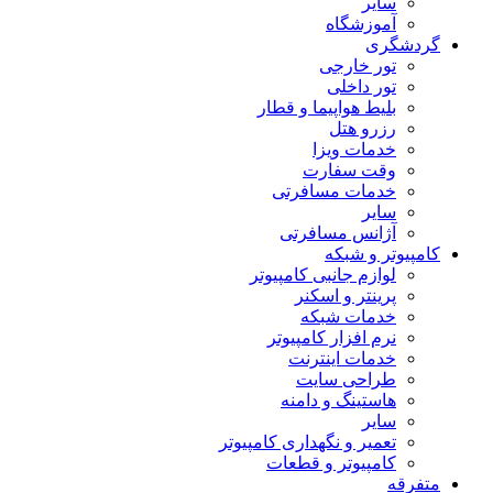
سایر
آموزشگاه
گردشگری
تور خارجی
تور داخلی
بلیط هواپیما و قطار
رزرو هتل
خدمات ویزا
وقت سفارت
خدمات مسافرتی
سایر
آژانس مسافرتی
کامپیوتر و شبکه
لوازم جانبی کامپیوتر
پرینتر و اسکنر
خدمات شبکه
نرم افزار کامپیوتر
خدمات اینترنت
طراحی سایت
هاستینگ و دامنه
سایر
تعمیر و نگهداری کامپیوتر
کامپیوتر و قطعات
متفرقه