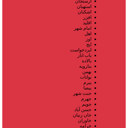
ارسنجان
استهبان
اشکنان
افزر
اقلید
امام شهر
اهل
اوز
ایج
ایزدخواست
باب انار
بالاده
بنارویه
بهمن
بوانات
بیرم
بیضا
جنت شهر
جهرم
جویم
حسن آباد
خان زنیان
خاوران
خرامه