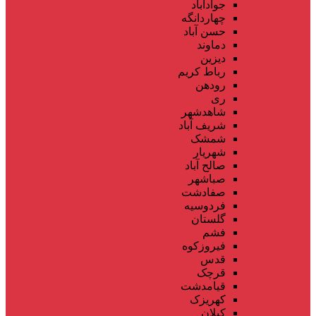
جوادآباد
چهاردانگه
حسن آباد
دماوند
دیزین
رباط کریم
رودهن
ری
شاهدشهر
شریف آباد
شمشک
شهریار
صالح آباد
صباشهر
صفادشت
فردوسیه
گلستان
فشم
فیروزکوه
قدس
قرچک
قیامدشت
کهریزک
کیلان