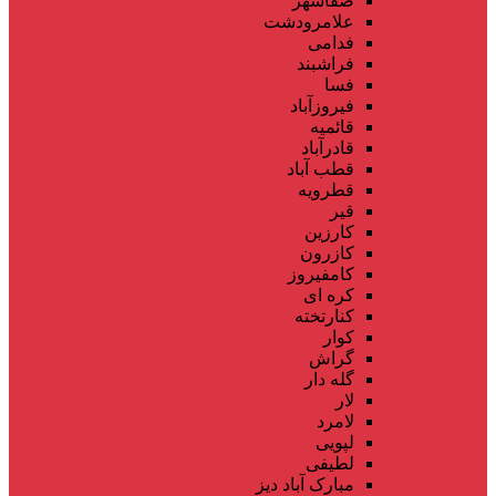
صفاشهر
علامرودشت
فدامی
فراشبند
فسا
فیروزآباد
قائمیه
قادرآباد
قطب آباد
قطرویه
قیر
کارزین
کازرون
کامفیروز
کره ای
کنارتخته
کوار
گراش
گله دار
لار
لامرد
لپویی
لطیفی
مبارک آباد دیز