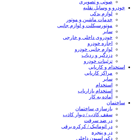
صوتی و تصویری
خودرو و وسایل نقلیه
لوازم یدکی
خدمات ماشین و موتور
موتورسیکلت و لوازم جانبی
سایر
خودروی داخلی و خارجی
اجاره خودرو
لوازم جانبی خودرو
دزدگیر و ردیاب
تزئینات خودرو
استخدام و کاریابی
مراکز کاریابی
سایر
استخدام
استخدام بازاریاب
آماده به کار
ساختمان
بازسازی ساختمان
سقف کاذب / دیوار کاذب
در ضد سرقت
در اتوماتیک / کرکره برقی
در و پنجره
دکوراسیون داخلی