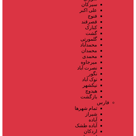
سیرکان
علی اکبر
فنوج
قصرقند
کنارک
گشت
گلمورتی
محمدآباد
محمدان
محمدی
میرجاوه
نصرت آباد
نگور
نوک آباد
نیکشهر
هیدوچ
بازگشت
فارس
تمام شهر‌ها
شیراز
آباده
آباده طشک
اردکان