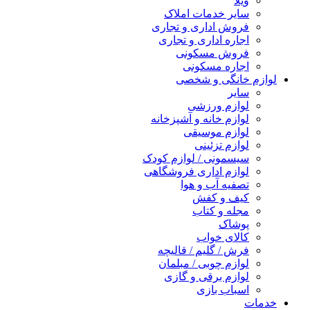
ویلا
سایر خدمات املاک
فروش اداری و تجاری
اجاره اداری و تجاری
فروش مسکونی
اجاره مسکونی
لوازم خانگی و شخصی
سایر
لوازم ورزشی
لوازم خانه و آشپزخانه
لوازم موسیقی
لوازم تزئینی
سیسمونی / لوازم کودک
لوازم اداری فروشگاهی
تصفیه آب و هوا
کیف و کفش
مجله و کتاب
پوشاک
کالای خواب
فرش / گلیم / قالیچه
لوازم چوبی / مبلمان
لوازم برقی و گازی
اسباب بازی
خدمات