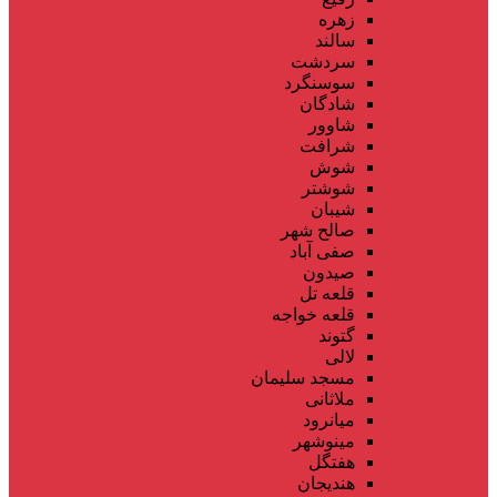
زهره
سالند
سردشت
سوسنگرد
شادگان
شاوور
شرافت
شوش
شوشتر
شیبان
صالح شهر
صفی آباد
صیدون
قلعه تل
قلعه خواجه
گتوند
لالی
مسجد سلیمان
ملاثانی
میانرود
مینوشهر
هفتگل
هندیجان