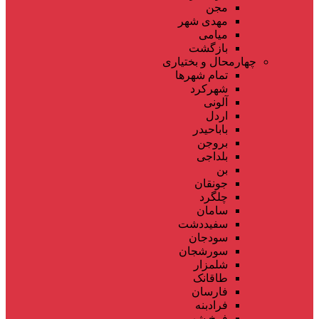
مجن
مهدی شهر
میامی
بازگشت
چهارمحال و بختیاری
تمام شهر‌ها
شهرکرد
آلونی
اردل
باباحیدر
بروجن
بلداجی
بن
جونقان
چلگرد
سامان
سفیددشت
سودجان
سورشجان
شلمزار
طاقانک
فارسان
فرادبنه
فرخ شهر