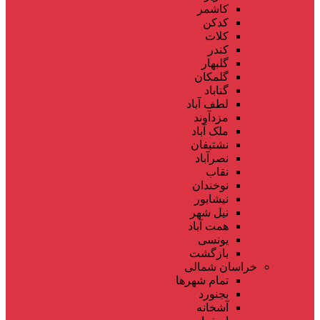
کاشمر
کدکن
کلات
کندر
گلبهار
گلمکان
گناباد
لطف آباد
مزدآوند
ملک آباد
نشتیفان
نصرآباد
نقاب
نوخندان
نیشابور
نیل شهر
همت آباد
یونسی
بازگشت
خراسان شمالی
تمام شهر‌ها
بجنورد
آشخانه