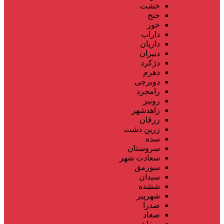
خشت
خنج
خور
داراب
داریان
دبیران
دژکرد
دهرم
دوبرجی
رامجرد
رونیز
زاهدشهر
زرقان
زرین دشت
سده
سروستان
سعادت شهر
سورمق
سیدان
ششده
شهرپیر
صدرا
صغاد