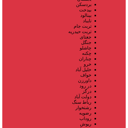
بردسکن
بیدخت
بینالود
تایباد
تربت جام
تربت حیدریه
جغتای
جنگل
چاشلو
چکنه
چناران
خرو
خلیل آباد
خواف
داورزن
در رود
درگز
دولت آباد
رباط سنگ
رشتخوار
رضویه
روداب
ریوش