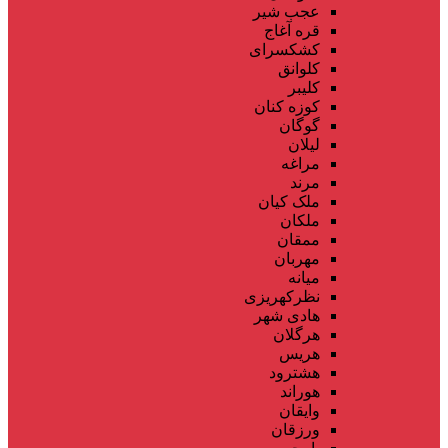
عجب شیر
قره آغاج
کشکسرای
کلوانق
کلیبر
کوزه کنان
گوگان
لیلان
مراغه
مرند
ملک کیان
ملکان
ممقان
مهربان
میانه
نظرکهریزی
هادی شهر
هرگلان
هریس
هشترود
هوراند
وایقان
ورزقان