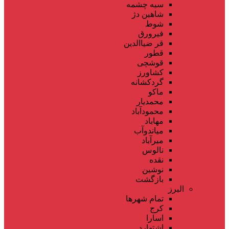
سیه چشمه
شاهین دژ
شوط
فیرورق
قر ضیاالدین
قطور
قوشچی
کشاورز
گردکشانه
ماکو
محمدیار
محمودآباد
مهاباد
میاندوآب
میرآباد
نالوس
نقده
نوشین
بازگشت
البرز
تمام شهر‌ها
کرج
اسارا
اشتهارد