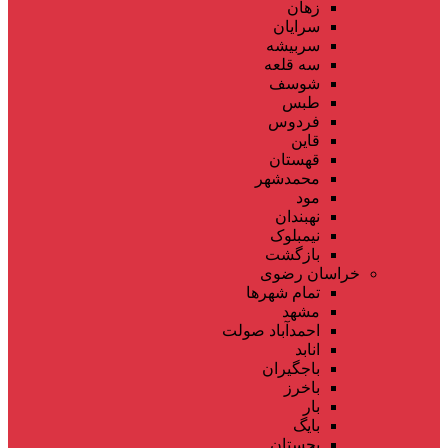
زهان
سرایان
سربیشه
سه قلعه
شوسف
طبس
فردوس
قاین
قهستان
محمدشهر
مود
نهبندان
نیمبلوک
بازگشت
خراسان رضوی
تمام شهر‌ها
مشهد
احمدآباد صولت
انابد
باجگیران
باخرز
بار
بایگ
بجستان