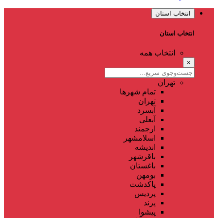
انتخاب استان
انتخاب استان
انتخاب همه
×
تهران
تمام شهر‌ها
تهران
آبسرد
آبعلی
ارجمند
اسلامشهر
اندیشه
باقرشهر
باغستان
بومهن
پاکدشت
پردیس
پرند
پیشوا