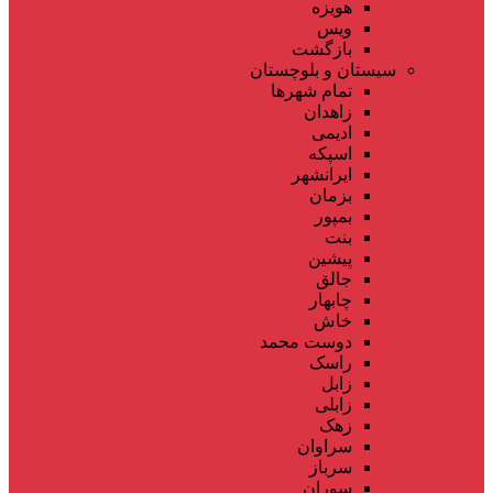
هویزه
ویس
بازگشت
سیستان و بلوچستان
تمام شهر‌ها
زاهدان
ادیمی
اسپکه
ایرانشهر
بزمان
بمپور
بنت
پیشین
جالق
چابهار
خاش
دوست محمد
راسک
زابل
زابلی
زهک
سراوان
سرباز
سوران