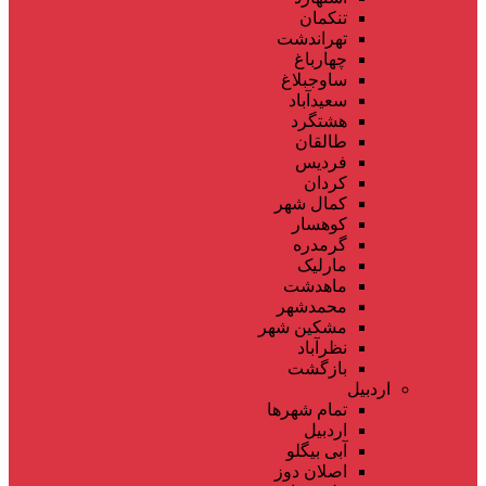
تنکمان
تهراندشت
چهارباغ
ساوجبلاغ
سعیدآباد
هشتگرد
طالقان
فردیس
کردان
کمال شهر
کوهسار
گرمدره
مارلیک
ماهدشت
محمدشهر
مشکین شهر
نظرآباد
بازگشت
اردبیل
تمام شهر‌ها
اردبیل
آبی بیگلو
اصلان دوز