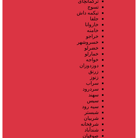
ترکمانچای
تسوج
تیکمه داش
جلفا
خاروانا
خامنه
خراجو
خسروشهر
خضرلو
خمارلو
خواجه
دوزدوزان
زرنق
زنوز
سراب
سردرود
سهند
سیس
سیه رود
شبستر
شربیان
شرفخانه
شندآباد
صوفیان