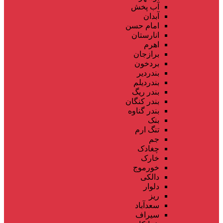
آب پخش
آبدان
امام حسن
انارستان
اهرم
برازجان
بردخون
بندردیر
بندردیلم
بندر ریگ
بندر کنگان
بندر گناوه
بنک
تنگ ارم
جم
چغادک
خارک
خورموج
دالکی
دلوار
ریز
سعدآباد
سیراف