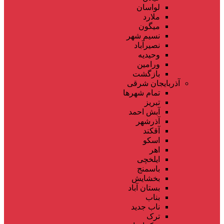
لواسان
ملارد
میگون
نسیم شهر
نصیرآباد
وحیدیه
ورامین
بازگشت
آذربایجان شرقی
تمام شهر‌ها
تبریز
آبش احمد
آذرشهر
آقکند
اسکو
اهر
ایلخچی
باسمنج
بخشایش
بستان آباد
بناب
ناب جدید
ترک