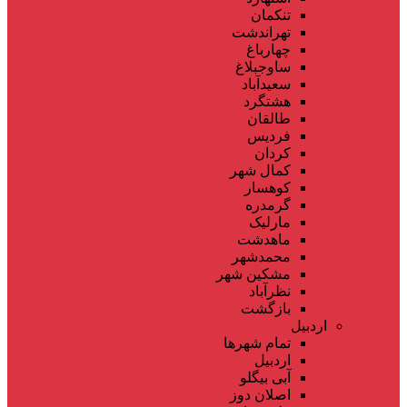
تنکمان
تهراندشت
چهارباغ
ساوجبلاغ
سعیدآباد
هشتگرد
طالقان
فردیس
کردان
کمال شهر
کوهسار
گرمدره
مارلیک
ماهدشت
محمدشهر
مشکین شهر
نظرآباد
بازگشت
اردبیل
تمام شهر‌ها
اردبیل
آبی بیگلو
اصلان دوز