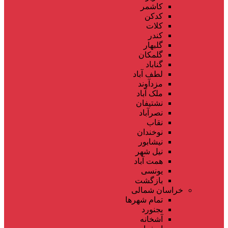
کاشمر
کدکن
کلات
کندر
گلبهار
گلمکان
گناباد
لطف آباد
مزدآوند
ملک آباد
نشتیفان
نصرآباد
نقاب
نوخندان
نیشابور
نیل شهر
همت آباد
یونسی
بازگشت
خراسان شمالی
تمام شهر‌ها
بجنورد
آشخانه