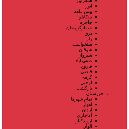
اسفراین
ایور
پیش قلعه
تیتکانلو
جاجرم
حصارگرمخان
درق
راز
سنخواست
شوقان
شیروان
صفی آباد
فاروج
قاضی
گرمه
لوجلی
بازگشت
خوزستان
تمام شهر‌ها
اهواز
آبادان
آغاجاری
اروندکنار
الوان