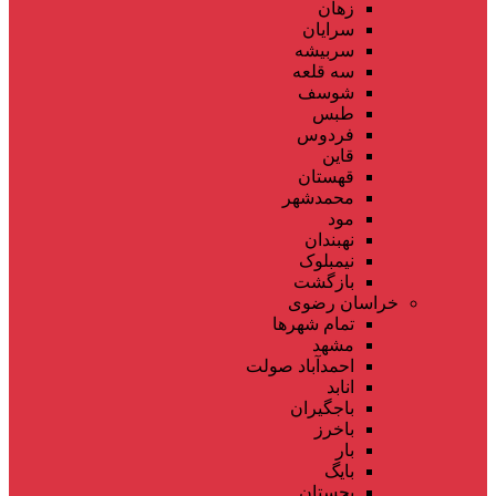
زهان
سرایان
سربیشه
سه قلعه
شوسف
طبس
فردوس
قاین
قهستان
محمدشهر
مود
نهبندان
نیمبلوک
بازگشت
خراسان رضوی
تمام شهر‌ها
مشهد
احمدآباد صولت
انابد
باجگیران
باخرز
بار
بایگ
بجستان