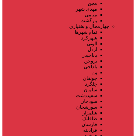
مجن
مهدی شهر
میامی
بازگشت
چهارمحال و بختیاری
تمام شهر‌ها
شهرکرد
آلونی
اردل
باباحیدر
بروجن
بلداجی
بن
جونقان
چلگرد
سامان
سفیددشت
سودجان
سورشجان
شلمزار
طاقانک
فارسان
فرادبنه
فرخ شهر