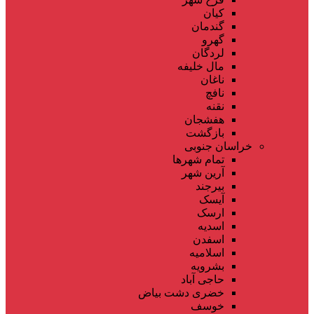
کیان
گندمان
گهرو
لردگان
مال خلیفه
ناغان
نافچ
نقنه
هفشجان
بازگشت
خراسان جنوبی
تمام شهر‌ها
آرین شهر
بیرجند
آیسک
ارسک
اسدیه
اسفدن
اسلامیه
بشرویه
حاجی آباد
خضری دشت بیاض
خوسف