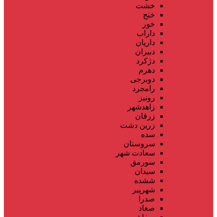
خشت
خنج
خور
داراب
داریان
دبیران
دژکرد
دهرم
دوبرجی
رامجرد
رونیز
زاهدشهر
زرقان
زرین دشت
سده
سروستان
سعادت شهر
سورمق
سیدان
ششده
شهرپیر
صدرا
صغاد