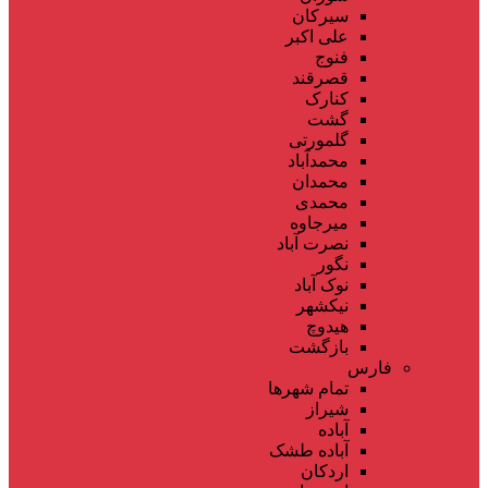
سیرکان
علی اکبر
فنوج
قصرقند
کنارک
گشت
گلمورتی
محمدآباد
محمدان
محمدی
میرجاوه
نصرت آباد
نگور
نوک آباد
نیکشهر
هیدوچ
بازگشت
فارس
تمام شهر‌ها
شیراز
آباده
آباده طشک
اردکان