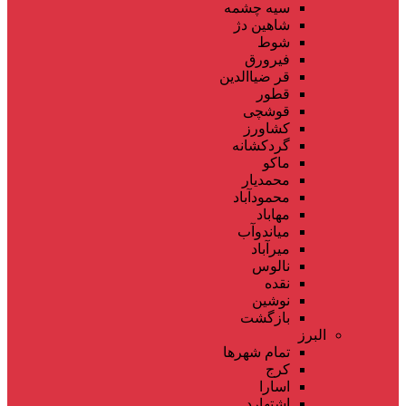
سیه چشمه
شاهین دژ
شوط
فیرورق
قر ضیاالدین
قطور
قوشچی
کشاورز
گردکشانه
ماکو
محمدیار
محمودآباد
مهاباد
میاندوآب
میرآباد
نالوس
نقده
نوشین
بازگشت
البرز
تمام شهر‌ها
کرج
اسارا
اشتهارد