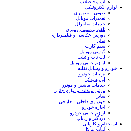
آب و فاضلاب
لوازم الکترونیکی
صوتی و تصویری
تعمیرات موبایل
خدمات سانترال
تلفن بی‌سیم رومیزی
دوربین عکاسی و فیلمبرداری
سایر
سیم کارت
گوشی موبایل
لپ تاپ و تبلت
لوازم جانبی موبایل
خودرو و وسایل نقلیه
تزئینات خودرو
لوازم یدکی
خدمات ماشین و موتور
موتورسیکلت و لوازم جانبی
سایر
خودروی داخلی و خارجی
اجاره خودرو
لوازم جانبی خودرو
دزدگیر و ردیاب
استخدام و کاریابی
آماده به کار