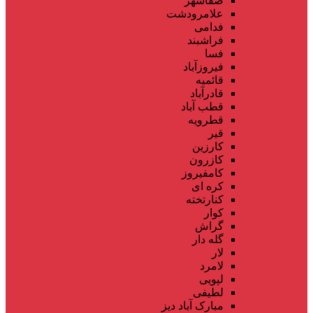
صفاشهر
علامرودشت
فدامی
فراشبند
فسا
فیروزآباد
قائمیه
قادرآباد
قطب آباد
قطرویه
قیر
کارزین
کازرون
کامفیروز
کره ای
کنارتخته
کوار
گراش
گله دار
لار
لامرد
لپویی
لطیفی
مبارک آباد دیز