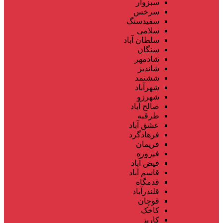
سبزوار
سرخس
سفیدسنگ
سلامی
سلطان آباد
سنگان
شادمهر
شاندیز
ششتمد
شهرآباد
شهرزو
صالح آباد
طرقبه
عشق آباد
فرهادگرد
فریمان
فیروزه
فیض آباد
قاسم آباد
قدمگاه
قلندرآباد
قوچان
کاخک
کاریز