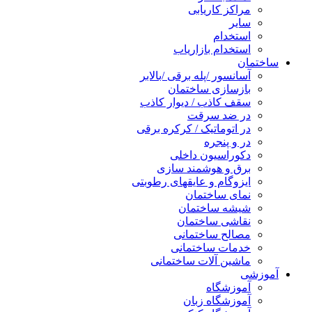
مراکز کاریابی
سایر
استخدام
استخدام بازاریاب
ساختمان
آسانسور /پله برقی /بالابر
بازسازی ساختمان
سقف کاذب / دیوار کاذب
در ضد سرقت
در اتوماتیک / کرکره برقی
در و پنجره
دکوراسیون داخلی
برق و هوشمند سازی
ایزوگام و عایقهای رطوبتی
نمای ساختمان
شیشه ساختمان
نقاشی ساختمان
مصالح ساختمانی
خدمات ساختمانی
ماشین آلات ساختمانی
آموزشی
آموزشگاه
آموزشگاه زبان