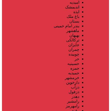
امیدیه
اندیمشک
ایذه
باغ ملک
بستان
بندر امام خمینی
ماهشهر
بهبهان
ترکالکی
جایزان
چمران
چوبیده
حر
حسینیه
حمزه
حمیدیه
خرمشهر
دارخوین
دزآب
دزفول
دهدز
رامشیر
رامهرمز
رفیع