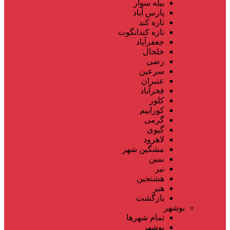
بیله سوار
پارس آباد
تازه کند
تازه کندانگوت
جعفرآباد
خلخال
رضی
سرعین
عنبران
فخرآباد
کلور
کوراییم
گرمی
گیوی
لاهرود
مشگین شهر
نمین
نیر
هشتجین
هیر
بازگشت
بوشهر
تمام شهر‌ها
بوشهر