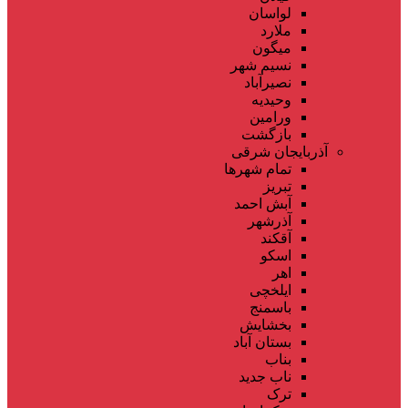
لواسان
ملارد
میگون
نسیم شهر
نصیرآباد
وحیدیه
ورامین
بازگشت
آذربایجان شرقی
تمام شهر‌ها
تبریز
آبش احمد
آذرشهر
آقکند
اسکو
اهر
ایلخچی
باسمنج
بخشایش
بستان آباد
بناب
ناب جدید
ترک