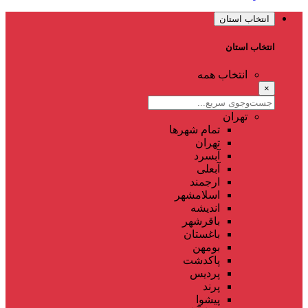
انتخاب استان
انتخاب استان
انتخاب همه
×
تهران
تمام شهر‌ها
تهران
آبسرد
آبعلی
ارجمند
اسلامشهر
اندیشه
باقرشهر
باغستان
بومهن
پاکدشت
پردیس
پرند
پیشوا