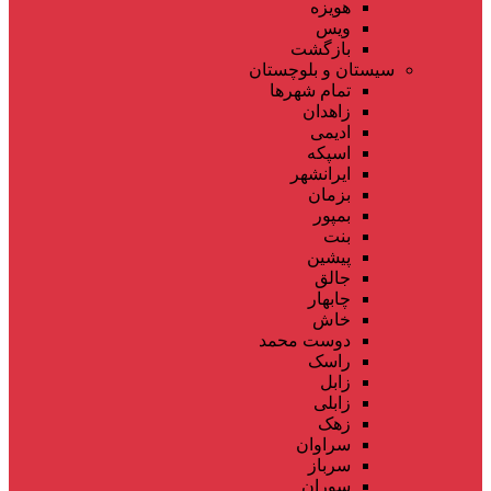
هویزه
ویس
بازگشت
سیستان و بلوچستان
تمام شهر‌ها
زاهدان
ادیمی
اسپکه
ایرانشهر
بزمان
بمپور
بنت
پیشین
جالق
چابهار
خاش
دوست محمد
راسک
زابل
زابلی
زهک
سراوان
سرباز
سوران