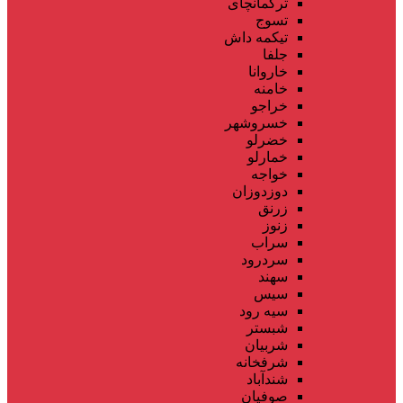
ترکمانچای
تسوج
تیکمه داش
جلفا
خاروانا
خامنه
خراجو
خسروشهر
خضرلو
خمارلو
خواجه
دوزدوزان
زرنق
زنوز
سراب
سردرود
سهند
سیس
سیه رود
شبستر
شربیان
شرفخانه
شندآباد
صوفیان