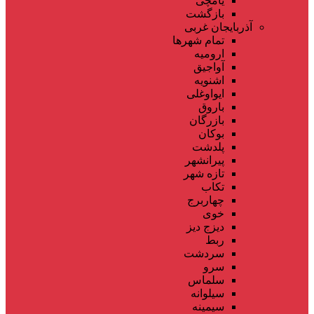
یامچی
بازگشت
آذربایجان غربی
تمام شهر‌ها
ارومیه
آواجیق
اشنویه
ایواوغلی
باروق
بازرگان
بوکان
پلدشت
پیرانشهر
تازه شهر
تکاب
چهاربرج
خوی
دیزج دیز
ربط
سردشت
سرو
سلماس
سیلوانه
سیمینه