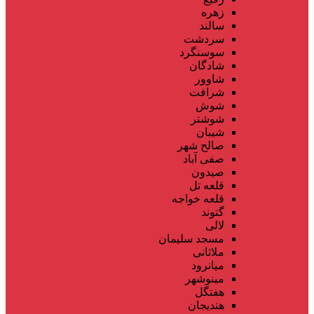
زهره
سالند
سردشت
سوسنگرد
شادگان
شاوور
شرافت
شوش
شوشتر
شیبان
صالح شهر
صفی آباد
صیدون
قلعه تل
قلعه خواجه
گتوند
لالی
مسجد سلیمان
ملاثانی
میانرود
مینوشهر
هفتگل
هندیجان