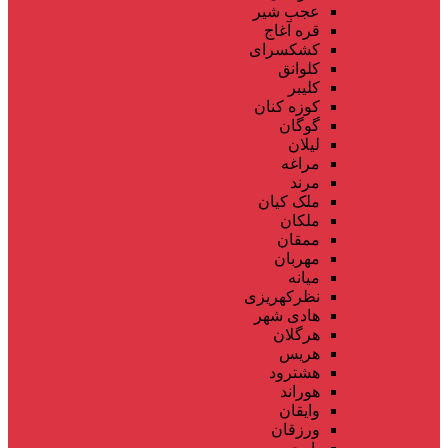
عجب شیر
قره آغاج
کشکسرای
کلوانق
کلیبر
کوزه کنان
گوگان
لیلان
مراغه
مرند
ملک کیان
ملکان
ممقان
مهربان
میانه
نظرکهریزی
هادی شهر
هرگلان
هریس
هشترود
هوراند
وایقان
ورزقان