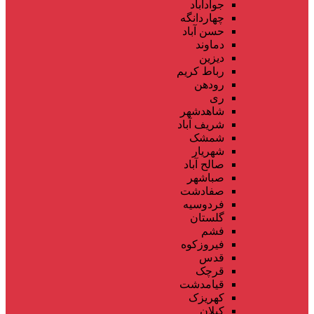
جوادآباد
چهاردانگه
حسن آباد
دماوند
دیزین
رباط کریم
رودهن
ری
شاهدشهر
شریف آباد
شمشک
شهریار
صالح آباد
صباشهر
صفادشت
فردوسیه
گلستان
فشم
فیروزکوه
قدس
قرچک
قیامدشت
کهریزک
کیلان