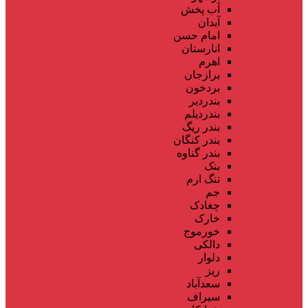
آب پخش
آبدان
امام حسن
انارستان
اهرم
برازجان
بردخون
بندردیر
بندردیلم
بندر ریگ
بندر کنگان
بندر گناوه
بنک
تنگ ارم
جم
چغادک
خارک
خورموج
دالکی
دلوار
ریز
سعدآباد
سیراف