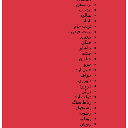
بردسکن
بیدخت
بینالود
تایباد
تربت جام
تربت حیدریه
جغتای
جنگل
چاشلو
چکنه
چناران
خرو
خلیل آباد
خواف
داورزن
در رود
درگز
دولت آباد
رباط سنگ
رشتخوار
رضویه
روداب
ریوش