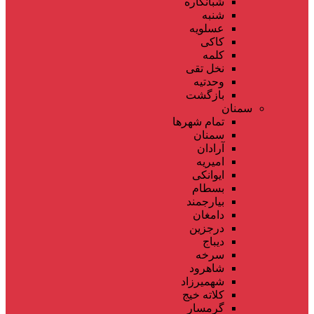
شبانکاره
شنبه
عسلویه
کاکی
کلمه
نخل تقی
وحدتیه
بازگشت
سمنان
تمام شهر‌ها
سمنان
آرادان
امیریه
ایوانکی
بسطام
بیارجمند
دامغان
درجزین
دیباج
سرخه
شاهرود
شهمیرزاد
کلاته خیج
گرمسار