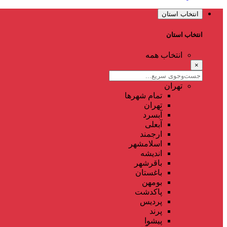
انتخاب استان
انتخاب استان
انتخاب همه
×
تهران
تمام شهر‌ها
تهران
آبسرد
آبعلی
ارجمند
اسلامشهر
اندیشه
باقرشهر
باغستان
بومهن
پاکدشت
پردیس
پرند
پیشوا