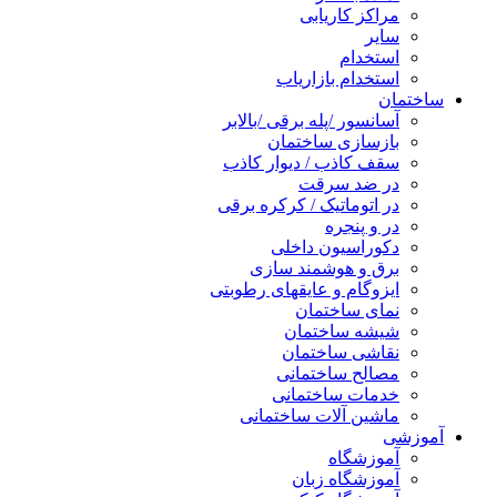
مراکز کاریابی
سایر
استخدام
استخدام بازاریاب
ساختمان
آسانسور /پله برقی /بالابر
بازسازی ساختمان
سقف کاذب / دیوار کاذب
در ضد سرقت
در اتوماتیک / کرکره برقی
در و پنجره
دکوراسیون داخلی
برق و هوشمند سازی
ایزوگام و عایقهای رطوبتی
نمای ساختمان
شیشه ساختمان
نقاشی ساختمان
مصالح ساختمانی
خدمات ساختمانی
ماشین آلات ساختمانی
آموزشی
آموزشگاه
آموزشگاه زبان