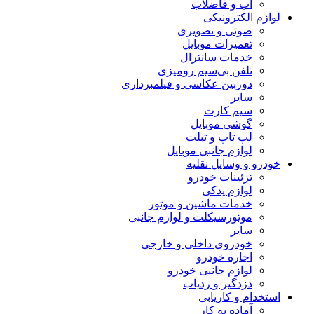
آب و فاضلاب
لوازم الکترونیکی
صوتی و تصویری
تعمیرات موبایل
خدمات سانترال
تلفن بی‌سیم رومیزی
دوربین عکاسی و فیلمبرداری
سایر
سیم کارت
گوشی موبایل
لپ تاپ و تبلت
لوازم جانبی موبایل
خودرو و وسایل نقلیه
تزئینات خودرو
لوازم یدکی
خدمات ماشین و موتور
موتورسیکلت و لوازم جانبی
سایر
خودروی داخلی و خارجی
اجاره خودرو
لوازم جانبی خودرو
دزدگیر و ردیاب
استخدام و کاریابی
آماده به کار