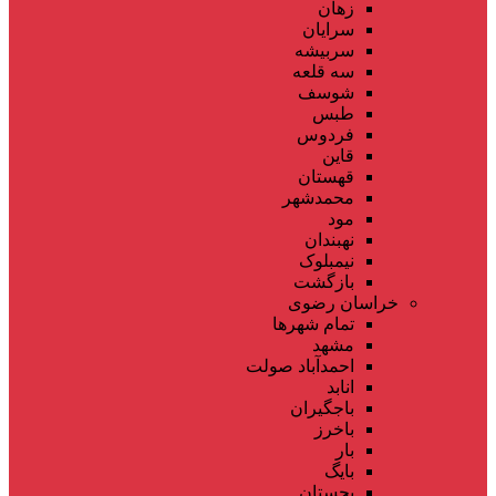
زهان
سرایان
سربیشه
سه قلعه
شوسف
طبس
فردوس
قاین
قهستان
محمدشهر
مود
نهبندان
نیمبلوک
بازگشت
خراسان رضوی
تمام شهر‌ها
مشهد
احمدآباد صولت
انابد
باجگیران
باخرز
بار
بایگ
بجستان