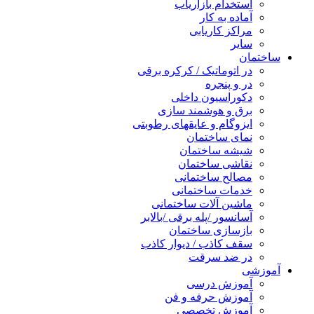
استخدام بازاریاب
آماده به کار
مراکز کاریابی
سایر
ساختمان
در اتوماتیک / کرکره برقی
در و پنجره
دکوراسیون داخلی
برق و هوشمند سازی
ایزوگام و عایقهای رطوبتی
نمای ساختمان
شیشه ساختمان
نقاشی ساختمان
مصالح ساختمانی
خدمات ساختمانی
ماشین آلات ساختمانی
آسانسور /پله برقی /بالابر
بازسازی ساختمان
سقف کاذب / دیوار کاذب
در ضد سرقت
آموزشی
آموزش درسی
آموزش حرفه و فن
آموزش تخصصی