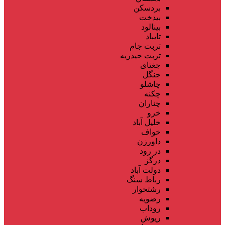
بردسکن
بیدخت
بینالود
تایباد
تربت جام
تربت حیدریه
جغتای
جنگل
چاشلو
چکنه
چناران
خرو
خلیل آباد
خواف
داورزن
در رود
درگز
دولت آباد
رباط سنگ
رشتخوار
رضویه
روداب
ریوش