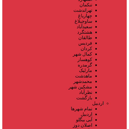
تنکمان
تهراندشت
چهارباغ
ساوجبلاغ
سعیدآباد
هشتگرد
طالقان
فردیس
کردان
کمال شهر
کوهسار
گرمدره
مارلیک
ماهدشت
محمدشهر
مشکین شهر
نظرآباد
بازگشت
اردبیل
تمام شهر‌ها
اردبیل
آبی بیگلو
اصلان دوز