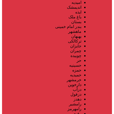
امیدیه
اندیمشک
ایذه
باغ ملک
بستان
بندر امام خمینی
ماهشهر
بهبهان
ترکالکی
جایزان
چمران
چوبیده
حر
حسینیه
حمزه
حمیدیه
خرمشهر
دارخوین
دزآب
دزفول
دهدز
رامشیر
رامهرمز
رفیع