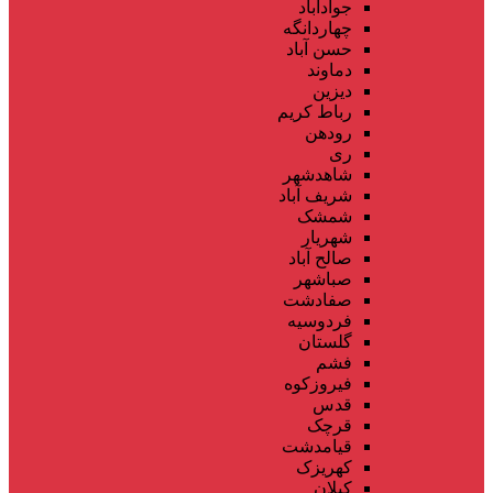
جوادآباد
چهاردانگه
حسن آباد
دماوند
دیزین
رباط کریم
رودهن
ری
شاهدشهر
شریف آباد
شمشک
شهریار
صالح آباد
صباشهر
صفادشت
فردوسیه
گلستان
فشم
فیروزکوه
قدس
قرچک
قیامدشت
کهریزک
کیلان