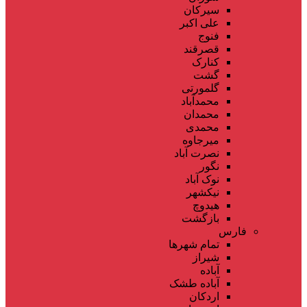
سیرکان
علی اکبر
فنوج
قصرقند
کنارک
گشت
گلمورتی
محمدآباد
محمدان
محمدی
میرجاوه
نصرت آباد
نگور
نوک آباد
نیکشهر
هیدوچ
بازگشت
فارس
تمام شهر‌ها
شیراز
آباده
آباده طشک
اردکان