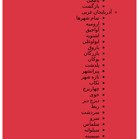
یامچی
بازگشت
آذربایجان غربی
تمام شهر‌ها
ارومیه
آواجیق
اشنویه
ایواوغلی
باروق
بازرگان
بوکان
پلدشت
پیرانشهر
تازه شهر
تکاب
چهاربرج
خوی
دیزج دیز
ربط
سردشت
سرو
سلماس
سیلوانه
سیمینه