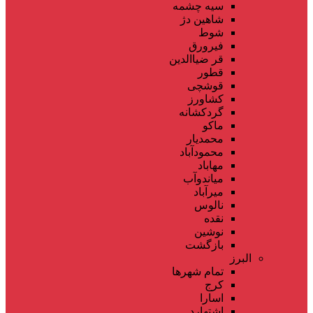
سیه چشمه
شاهین دژ
شوط
فیرورق
قر ضیاالدین
قطور
قوشچی
کشاورز
گردکشانه
ماکو
محمدیار
محمودآباد
مهاباد
میاندوآب
میرآباد
نالوس
نقده
نوشین
بازگشت
البرز
تمام شهر‌ها
کرج
اسارا
اشتهارد