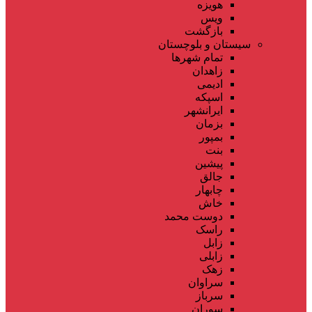
هویزه
ویس
بازگشت
سیستان و بلوچستان
تمام شهر‌ها
زاهدان
ادیمی
اسپکه
ایرانشهر
بزمان
بمپور
بنت
پیشین
جالق
چابهار
خاش
دوست محمد
راسک
زابل
زابلی
زهک
سراوان
سرباز
سوران