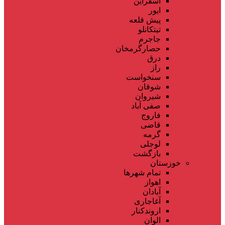
اسفراین
ایور
پیش قلعه
تیتکانلو
جاجرم
حصارگرمخان
درق
راز
سنخواست
شوقان
شیروان
صفی آباد
فاروج
قاضی
گرمه
لوجلی
بازگشت
خوزستان
تمام شهر‌ها
اهواز
آبادان
آغاجاری
اروندکنار
الوان