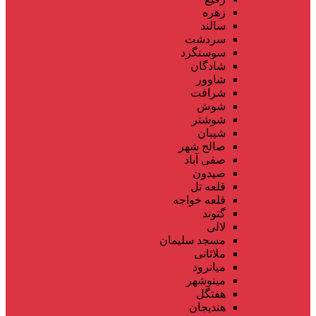
زهره
سالند
سردشت
سوسنگرد
شادگان
شاوور
شرافت
شوش
شوشتر
شیبان
صالح شهر
صفی آباد
صیدون
قلعه تل
قلعه خواجه
گتوند
لالی
مسجد سلیمان
ملاثانی
میانرود
مینوشهر
هفتگل
هندیجان