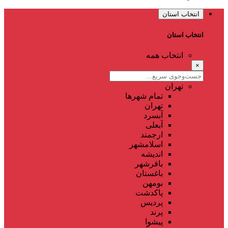
انتخاب استان
انتخاب استان
انتخاب همه
×
تهران
تمام شهر‌ها
تهران
آبسرد
آبعلی
ارجمند
اسلامشهر
اندیشه
باقرشهر
باغستان
بومهن
پاکدشت
پردیس
پرند
پیشوا