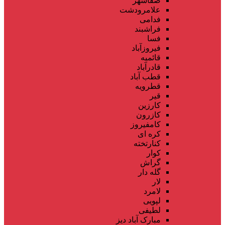
صفاشهر
علامرودشت
فدامی
فراشبند
فسا
فیروزآباد
قائمیه
قادرآباد
قطب آباد
قطرویه
قیر
کارزین
کازرون
کامفیروز
کره ای
کنارتخته
کوار
گراش
گله دار
لار
لامرد
لپویی
لطیفی
مبارک آباد دیز