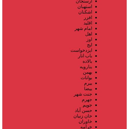
ارسنجان
استهبان
اشکنان
افزر
اقلید
امام شهر
اهل
اوز
ایج
ایزدخواست
باب انار
بالاده
بنارویه
بهمن
بوانات
بیرم
بیضا
جنت شهر
جهرم
جویم
حسن آباد
خان زنیان
خاوران
خرامه