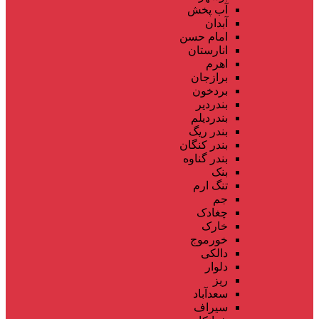
آب پخش
آبدان
امام حسن
انارستان
اهرم
برازجان
بردخون
بندردیر
بندردیلم
بندر ریگ
بندر کنگان
بندر گناوه
بنک
تنگ ارم
جم
چغادک
خارک
خورموج
دالکی
دلوار
ریز
سعدآباد
سیراف