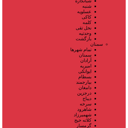
شبانکاره
شنبه
عسلویه
کاکی
کلمه
نخل تقی
وحدتیه
بازگشت
سمنان
تمام شهر‌ها
سمنان
آرادان
امیریه
ایوانکی
بسطام
بیارجمند
دامغان
درجزین
دیباج
سرخه
شاهرود
شهمیرزاد
کلاته خیج
گرمسار