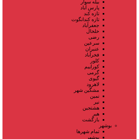
بیله سوار
پارس آباد
تازه کند
تازه کندانگوت
جعفرآباد
خلخال
رضی
سرعین
عنبران
فخرآباد
کلور
کوراییم
گرمی
گیوی
لاهرود
مشگین شهر
نمین
نیر
هشتجین
هیر
بازگشت
بوشهر
تمام شهر‌ها
بوشهر