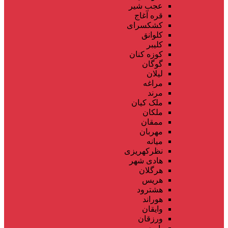
عجب شیر
قره آغاج
کشکسرای
کلوانق
کلیبر
کوزه کنان
گوگان
لیلان
مراغه
مرند
ملک کیان
ملکان
ممقان
مهربان
میانه
نظرکهریزی
هادی شهر
هرگلان
هریس
هشترود
هوراند
وایقان
ورزقان