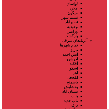
لواسان
ملارد
میگون
نسیم شهر
نصیرآباد
وحیدیه
ورامین
بازگشت
آذربایجان شرقی
تمام شهر‌ها
تبریز
آبش احمد
آذرشهر
آقکند
اسکو
اهر
ایلخچی
باسمنج
بخشایش
بستان آباد
بناب
ناب جدید
ترک