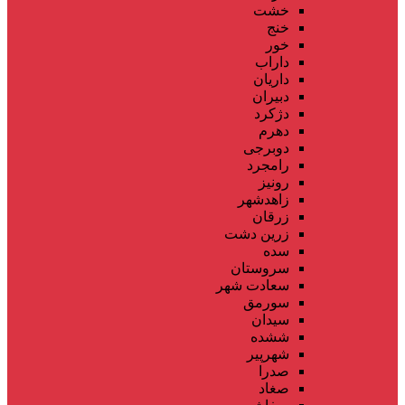
خشت
خنج
خور
داراب
داریان
دبیران
دژکرد
دهرم
دوبرجی
رامجرد
رونیز
زاهدشهر
زرقان
زرین دشت
سده
سروستان
سعادت شهر
سورمق
سیدان
ششده
شهرپیر
صدرا
صغاد