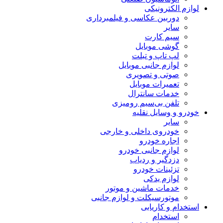
لوازم الکترونیکی
دوربین عکاسی و فیلمبرداری
سایر
سیم کارت
گوشی موبایل
لپ تاپ و تبلت
لوازم جانبی موبایل
صوتی و تصویری
تعمیرات موبایل
خدمات سانترال
تلفن بی‌سیم رومیزی
خودرو و وسایل نقلیه
سایر
خودروی داخلی و خارجی
اجاره خودرو
لوازم جانبی خودرو
دزدگیر و ردیاب
تزئینات خودرو
لوازم یدکی
خدمات ماشین و موتور
موتورسیکلت و لوازم جانبی
استخدام و کاریابی
استخدام