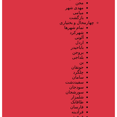
مجن
مهدی شهر
میامی
بازگشت
چهارمحال و بختیاری
تمام شهر‌ها
شهرکرد
آلونی
اردل
باباحیدر
بروجن
بلداجی
بن
جونقان
چلگرد
سامان
سفیددشت
سودجان
سورشجان
شلمزار
طاقانک
فارسان
فرادبنه
فرخ شهر