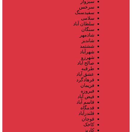
سبزوار
سرخس
سفیدسنگ
سلامی
سلطان آباد
سنگان
شادمهر
شاندیز
ششتمد
شهرآباد
شهرزو
صالح آباد
طرقبه
عشق آباد
فرهادگرد
فریمان
فیروزه
فیض آباد
قاسم آباد
قدمگاه
قلندرآباد
قوچان
کاخک
کاریز