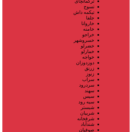
ترکمانچای
تسوج
تیکمه داش
جلفا
خاروانا
خامنه
خراجو
خسروشهر
خضرلو
خمارلو
خواجه
دوزدوزان
زرنق
زنوز
سراب
سردرود
سهند
سیس
سیه رود
شبستر
شربیان
شرفخانه
شندآباد
صوفیان