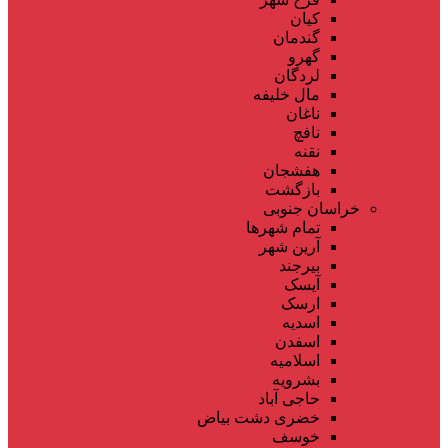
کیان
گندمان
گهرو
لردگان
مال خلیفه
ناغان
نافچ
نقنه
هفشجان
بازگشت
خراسان جنوبی
تمام شهر‌ها
آرین شهر
بیرجند
آیسک
ارسک
اسدیه
اسفدن
اسلامیه
بشرویه
حاجی آباد
خضری دشت بیاض
خوسف