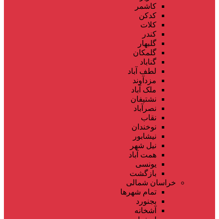
کاشمر
کدکن
کلات
کندر
گلبهار
گلمکان
گناباد
لطف آباد
مزدآوند
ملک آباد
نشتیفان
نصرآباد
نقاب
نوخندان
نیشابور
نیل شهر
همت آباد
یونسی
بازگشت
خراسان شمالی
تمام شهر‌ها
بجنورد
آشخانه