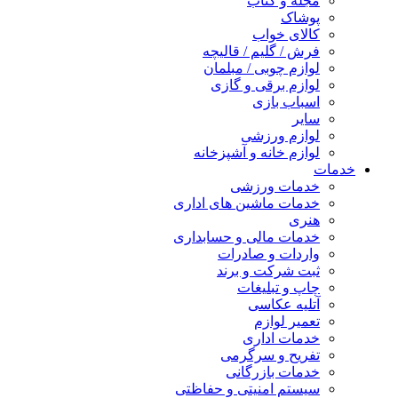
مجله و کتاب
پوشاک
کالای خواب
فرش / گلیم / قالیچه
لوازم چوبی / مبلمان
لوازم برقی و گازی
اسباب بازی
سایر
لوازم ورزشی
لوازم خانه و آشپزخانه
خدمات
خدمات ورزشی
خدمات ماشین های اداری
هنری
خدمات مالی و حسابداری
واردات و صادرات
ثبت شرکت و برند
چاپ و تبلیغات
آتلیه عکاسی
تعمیر لوازم
خدمات اداری
تفریح و سرگرمی
خدمات بازرگانی
سیستم امنیتی و حفاظتی