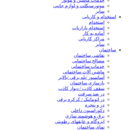
خدمات ماشین و موتور
موتورسیکلت و لوازم جانبی
سایر
استخدام و کاریابی
استخدام
استخدام بازاریاب
آماده به کار
مراکز کاریابی
سایر
ساختمان
نقاشی ساختمان
مصالح ساختمانی
خدمات ساختمانی
ماشین آلات ساختمانی
آسانسور /پله برقی /بالابر
بازسازی ساختمان
سقف کاذب / دیوار کاذب
در ضد سرقت
در اتوماتیک / کرکره برقی
در و پنجره
دکوراسیون داخلی
برق و هوشمند سازی
ایزوگام و عایقهای رطوبتی
نمای ساختمان