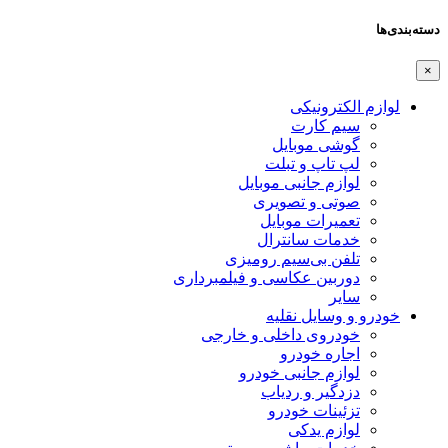
دسته‌بندی‌ها
×
لوازم الکترونیکی
سیم کارت
گوشی موبایل
لپ تاپ و تبلت
لوازم جانبی موبایل
صوتی و تصویری
تعمیرات موبایل
خدمات سانترال
تلفن بی‌سیم رومیزی
دوربین عکاسی و فیلمبرداری
سایر
خودرو و وسایل نقلیه
خودروی داخلی و خارجی
اجاره خودرو
لوازم جانبی خودرو
دزدگیر و ردیاب
تزئینات خودرو
لوازم یدکی