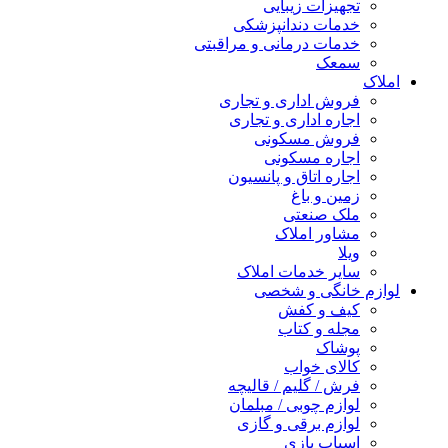
تجهیزات زیبایی
خدمات دندانپزشکی
خدمات درمانی و مراقبتی
سمعک
املاک
فروش اداری و تجاری
اجاره اداری و تجاری
فروش مسکونی
اجاره مسکونی
اجاره اتاق و پانسیون
زمین و باغ
ملک صنعتی
مشاور املاک
ویلا
سایر خدمات املاک
لوازم خانگی و شخصی
کیف و کفش
مجله و کتاب
پوشاک
کالای خواب
فرش / گلیم / قالیچه
لوازم چوبی / مبلمان
لوازم برقی و گازی
اسباب بازی