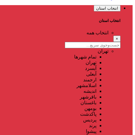
انتخاب استان
انتخاب استان
انتخاب همه
×
تهران
تمام شهر‌ها
تهران
آبسرد
آبعلی
ارجمند
اسلامشهر
اندیشه
باقرشهر
باغستان
بومهن
پاکدشت
پردیس
پرند
پیشوا