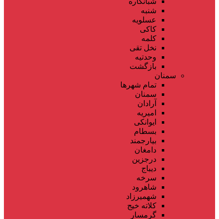
شبانکاره
شنبه
عسلویه
کاکی
کلمه
نخل تقی
وحدتیه
بازگشت
سمنان
تمام شهر‌ها
سمنان
آرادان
امیریه
ایوانکی
بسطام
بیارجمند
دامغان
درجزین
دیباج
سرخه
شاهرود
شهمیرزاد
کلاته خیج
گرمسار