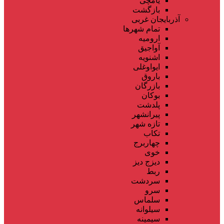
یامچی
بازگشت
آذربایجان غربی
تمام شهر‌ها
ارومیه
آواجیق
اشنویه
ایواوغلی
باروق
بازرگان
بوکان
پلدشت
پیرانشهر
تازه شهر
تکاب
چهاربرج
خوی
دیزج دیز
ربط
سردشت
سرو
سلماس
سیلوانه
سیمینه