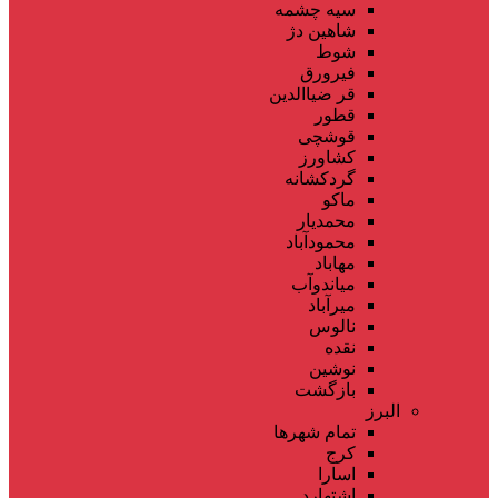
سیه چشمه
شاهین دژ
شوط
فیرورق
قر ضیاالدین
قطور
قوشچی
کشاورز
گردکشانه
ماکو
محمدیار
محمودآباد
مهاباد
میاندوآب
میرآباد
نالوس
نقده
نوشین
بازگشت
البرز
تمام شهر‌ها
کرج
اسارا
اشتهارد