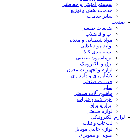
سیستم امنیتی و حفاظتی
خدمات پخش و توزیع
سایر خدمات
صنعت
ضایعات صنعتی
آب و فاضلاب
مواد شیمیایی و معدنی
تولید مواد غذایی
بسته بندی کالا
اتوماسیون صنعتی
برق و الکترونیک
لوازم و تجهیزات معدن
کشاورزی و دامداری
خدمات صنعتی
سایر
ماشین آلات صنعتی
آهن آلات و فلزات
ابزار و یراق
لوازم صنعتی
لوازم الکترونیکی
لپ تاپ و تبلت
لوازم جانبی موبایل
صوتی و تصویری