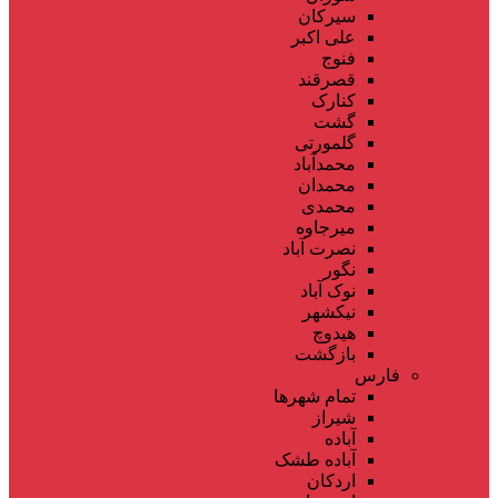
سیرکان
علی اکبر
فنوج
قصرقند
کنارک
گشت
گلمورتی
محمدآباد
محمدان
محمدی
میرجاوه
نصرت آباد
نگور
نوک آباد
نیکشهر
هیدوچ
بازگشت
فارس
تمام شهر‌ها
شیراز
آباده
آباده طشک
اردکان