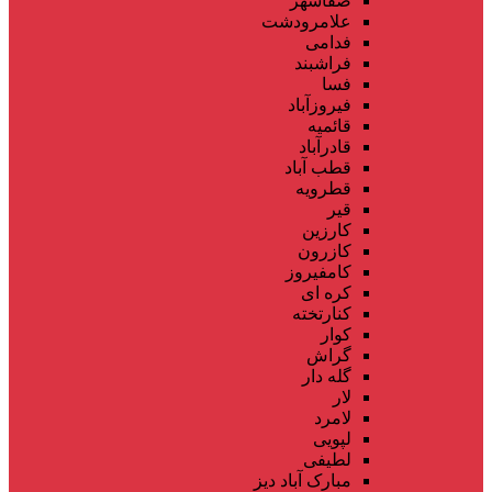
صفاشهر
علامرودشت
فدامی
فراشبند
فسا
فیروزآباد
قائمیه
قادرآباد
قطب آباد
قطرویه
قیر
کارزین
کازرون
کامفیروز
کره ای
کنارتخته
کوار
گراش
گله دار
لار
لامرد
لپویی
لطیفی
مبارک آباد دیز