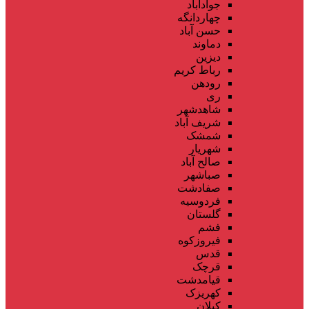
جوادآباد
چهاردانگه
حسن آباد
دماوند
دیزین
رباط کریم
رودهن
ری
شاهدشهر
شریف آباد
شمشک
شهریار
صالح آباد
صباشهر
صفادشت
فردوسیه
گلستان
فشم
فیروزکوه
قدس
قرچک
قیامدشت
کهریزک
کیلان