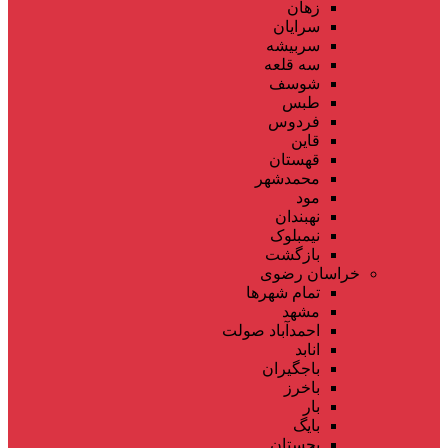
زهان
سرایان
سربیشه
سه قلعه
شوسف
طبس
فردوس
قاین
قهستان
محمدشهر
مود
نهبندان
نیمبلوک
بازگشت
خراسان رضوی
تمام شهر‌ها
مشهد
احمدآباد صولت
انابد
باجگیران
باخرز
بار
بایگ
بجستان