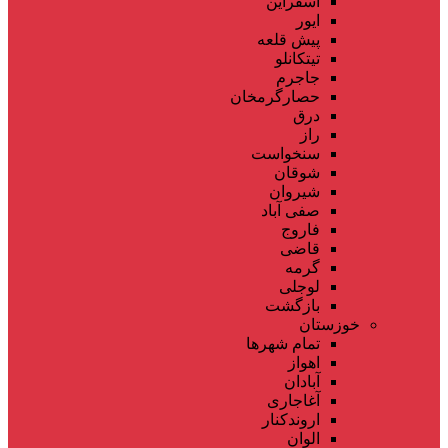
اسفراین
ایور
پیش قلعه
تیتکانلو
جاجرم
حصارگرمخان
درق
راز
سنخواست
شوقان
شیروان
صفی آباد
فاروج
قاضی
گرمه
لوجلی
بازگشت
خوزستان
تمام شهر‌ها
اهواز
آبادان
آغاجاری
اروندکنار
الوان