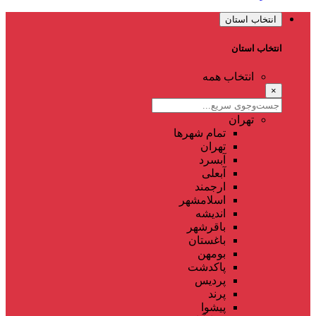
انتخاب استان
انتخاب استان
انتخاب همه
×
تهران
تمام شهر‌ها
تهران
آبسرد
آبعلی
ارجمند
اسلامشهر
اندیشه
باقرشهر
باغستان
بومهن
پاکدشت
پردیس
پرند
پیشوا