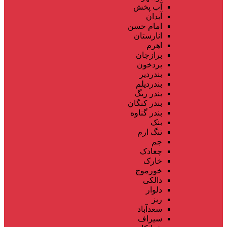
آب پخش
آبدان
امام حسن
انارستان
اهرم
برازجان
بردخون
بندردیر
بندردیلم
بندر ریگ
بندر کنگان
بندر گناوه
بنک
تنگ ارم
جم
چغادک
خارک
خورموج
دالکی
دلوار
ریز
سعدآباد
سیراف