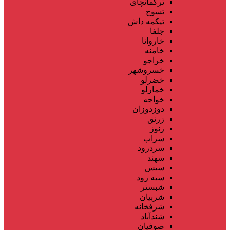
ترکمانچای
تسوج
تیکمه داش
جلفا
خاروانا
خامنه
خراجو
خسروشهر
خضرلو
خمارلو
خواجه
دوزدوزان
زرنق
زنوز
سراب
سردرود
سهند
سیس
سیه رود
شبستر
شربیان
شرفخانه
شندآباد
صوفیان