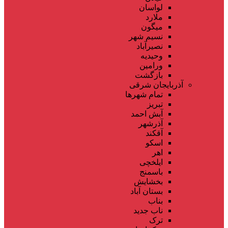
لواسان
ملارد
میگون
نسیم شهر
نصیرآباد
وحیدیه
ورامین
بازگشت
آذربایجان شرقی
تمام شهر‌ها
تبریز
آبش احمد
آذرشهر
آقکند
اسکو
اهر
ایلخچی
باسمنج
بخشایش
بستان آباد
بناب
ناب جدید
ترک