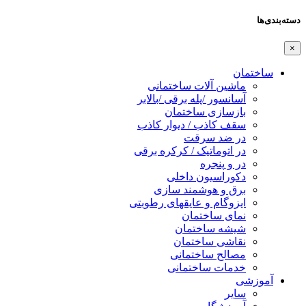
دسته‌بندی‌ها
×
ساختمان
ماشین آلات ساختمانی
آسانسور /پله برقی /بالابر
بازسازی ساختمان
سقف کاذب / دیوار کاذب
در ضد سرقت
در اتوماتیک / کرکره برقی
در و پنجره
دکوراسیون داخلی
برق و هوشمند سازی
ایزوگام و عایقهای رطوبتی
نمای ساختمان
شیشه ساختمان
نقاشی ساختمان
مصالح ساختمانی
خدمات ساختمانی
آموزشی
سایر