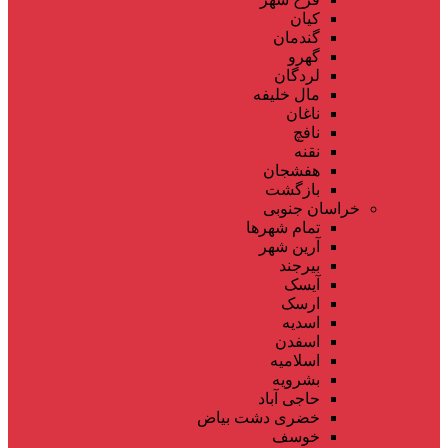
کیان
گندمان
گهرو
لردگان
مال خلیفه
ناغان
نافچ
نقنه
هفشجان
بازگشت
خراسان جنوبی
تمام شهر‌ها
آرین شهر
بیرجند
آیسک
ارسک
اسدیه
اسفدن
اسلامیه
بشرویه
حاجی آباد
خضری دشت بیاض
خوسف