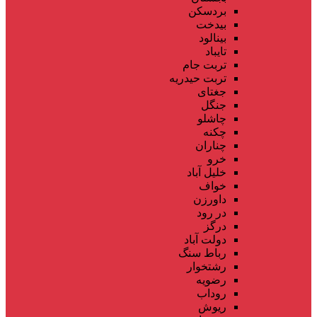
بردسکن
بیدخت
بینالود
تایباد
تربت جام
تربت حیدریه
جغتای
جنگل
چاشلو
چکنه
چناران
خرو
خلیل آباد
خواف
داورزن
در رود
درگز
دولت آباد
رباط سنگ
رشتخوار
رضویه
روداب
ریوش