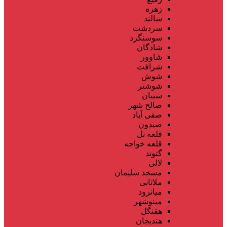
زهره
سالند
سردشت
سوسنگرد
شادگان
شاوور
شرافت
شوش
شوشتر
شیبان
صالح شهر
صفی آباد
صیدون
قلعه تل
قلعه خواجه
گتوند
لالی
مسجد سلیمان
ملاثانی
میانرود
مینوشهر
هفتگل
هندیجان