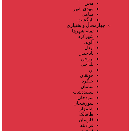
مجن
مهدی شهر
میامی
بازگشت
چهارمحال و بختیاری
تمام شهر‌ها
شهرکرد
آلونی
اردل
باباحیدر
بروجن
بلداجی
بن
جونقان
چلگرد
سامان
سفیددشت
سودجان
سورشجان
شلمزار
طاقانک
فارسان
فرادبنه
فرخ شهر