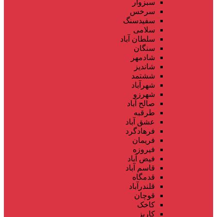
سبزوار
سرخس
سفیدسنگ
سلامی
سلطان آباد
سنگان
شادمهر
شاندیز
ششتمد
شهرآباد
شهرزو
صالح آباد
طرقبه
عشق آباد
فرهادگرد
فریمان
فیروزه
فیض آباد
قاسم آباد
قدمگاه
قلندرآباد
قوچان
کاخک
کاریز