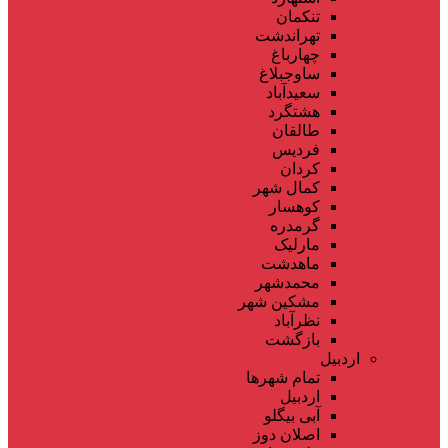
تنکمان
تهراندشت
چهارباغ
ساوجبلاغ
سعیدآباد
هشتگرد
طالقان
فردیس
کردان
کمال شهر
کوهسار
گرمدره
مارلیک
ماهدشت
محمدشهر
مشکین شهر
نظرآباد
بازگشت
اردبیل
تمام شهر‌ها
اردبیل
آبی بیگلو
اصلان دوز