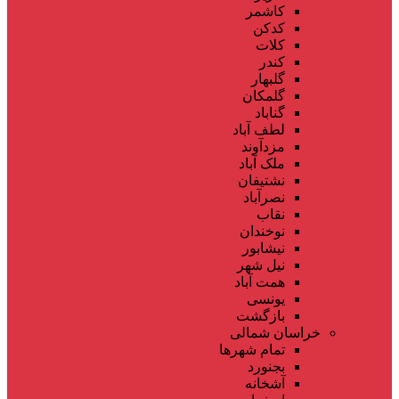
کاشمر
کدکن
کلات
کندر
گلبهار
گلمکان
گناباد
لطف آباد
مزدآوند
ملک آباد
نشتیفان
نصرآباد
نقاب
نوخندان
نیشابور
نیل شهر
همت آباد
یونسی
بازگشت
خراسان شمالی
تمام شهر‌ها
بجنورد
آشخانه