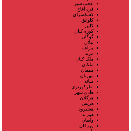
عجب شیر
قره آغاج
کشکسرای
کلوانق
کلیبر
کوزه کنان
گوگان
لیلان
مراغه
مرند
ملک کیان
ملکان
ممقان
مهربان
میانه
نظرکهریزی
هادی شهر
هرگلان
هریس
هشترود
هوراند
وایقان
ورزقان