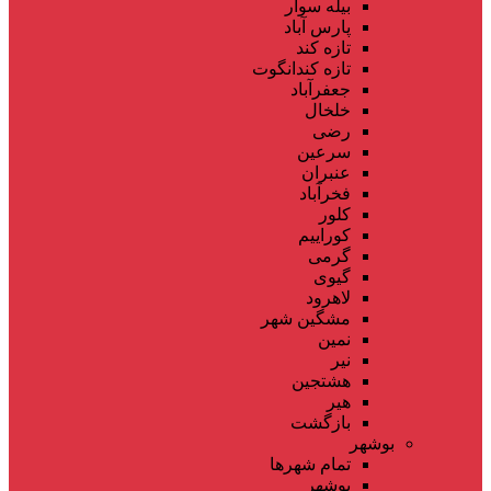
بیله سوار
پارس آباد
تازه کند
تازه کندانگوت
جعفرآباد
خلخال
رضی
سرعین
عنبران
فخرآباد
کلور
کوراییم
گرمی
گیوی
لاهرود
مشگین شهر
نمین
نیر
هشتجین
هیر
بازگشت
بوشهر
تمام شهر‌ها
بوشهر