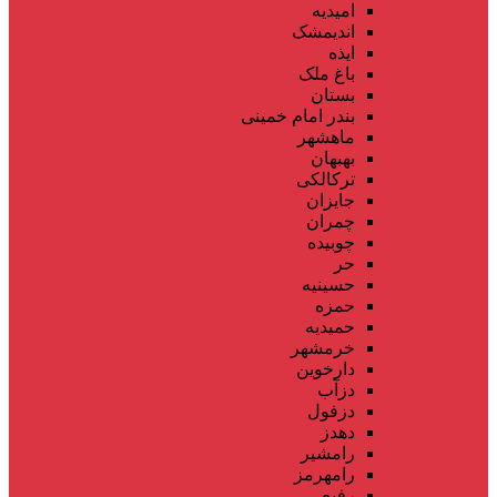
امیدیه
اندیمشک
ایذه
باغ ملک
بستان
بندر امام خمینی
ماهشهر
بهبهان
ترکالکی
جایزان
چمران
چوبیده
حر
حسینیه
حمزه
حمیدیه
خرمشهر
دارخوین
دزآب
دزفول
دهدز
رامشیر
رامهرمز
رفیع