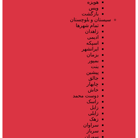
هویزه
ویس
بازگشت
سیستان و بلوچستان
تمام شهر‌ها
زاهدان
ادیمی
اسپکه
ایرانشهر
بزمان
بمپور
بنت
پیشین
جالق
چابهار
خاش
دوست محمد
راسک
زابل
زابلی
زهک
سراوان
سرباز
سوران