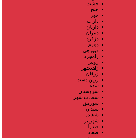
خشت
خنج
خور
داراب
داریان
دبیران
دژکرد
دهرم
دوبرجی
رامجرد
رونیز
زاهدشهر
زرقان
زرین دشت
سده
سروستان
سعادت شهر
سورمق
سیدان
ششده
شهرپیر
صدرا
صغاد