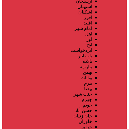
ارسنجان
استهبان
اشکنان
افزر
اقلید
امام شهر
اهل
اوز
ایج
ایزدخواست
باب انار
بالاده
بنارویه
بهمن
بوانات
بیرم
بیضا
جنت شهر
جهرم
جویم
حسن آباد
خان زنیان
خاوران
خرامه